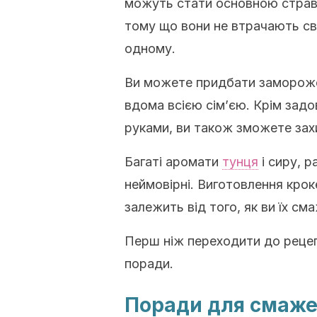
можуть стати основною страв
тому що вони не втрачають сві
одному.
Ви можете придбати заморожен
вдома всією сім’єю. Крім зад
руками, ви також зможете захи
Багаті аромати
тунця
і сиру, 
неймовірні. Виготовлення кроке
залежить від того, як ви їх см
Перш ніж переходити до рецеп
поради.
Поради для смаже