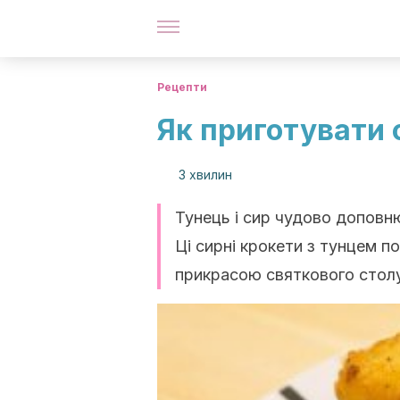
Рецепти
Як приготувати 
3 хвилин
Тунець і сир чудово доповн
Ці сирні крокети з тунцем п
прикрасою святкового стол