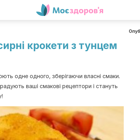
Опуб
сирні крокети з тунцем
юють одне одного, зберігаючи власні смаки.
орадують ваші смакові рецептори і стануть
у!