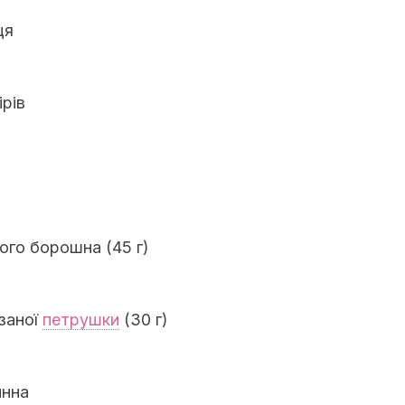
ця
ірів
ого борошна (45 г)
ізаної
петрушки
(30 г)
инна