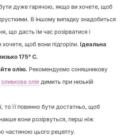
бути дуже гарячою, якщо ви хочете, щоб
хрусткими. В іншому випадку знадобиться
я, що дасть їм час розірватися і
 хочете, щоб вони підгоріли.
Ідеальна
изько 175° С.
йте олію.
Рекомендуємо соняшникову
и
оливкова олія
димить при низькій
ї, то її повинно бути достатньо, щоб
Інакше вони розірвуться, перш ніж
ою частиною цього рецепту.