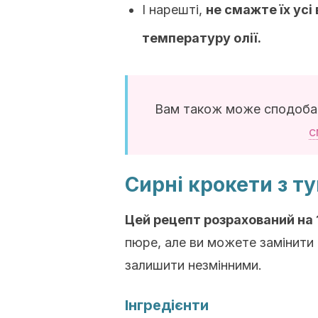
І нарешті,
не смажте їх усі
температуру олії.
Вам також може сподоба
с
Сирні крокети з т
Цей рецепт розрахований на 1
пюре, але ви можете замінити 
залишити незмінними.
Інгредієнти