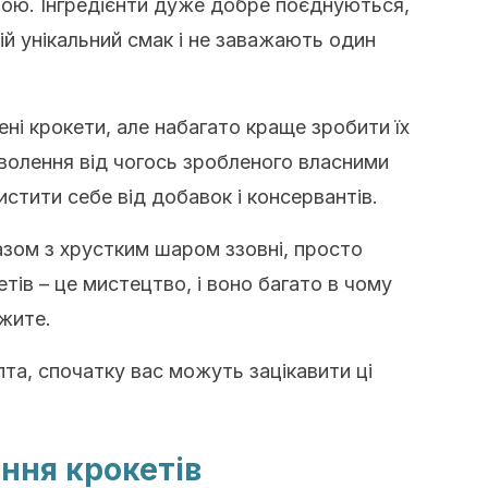
ою. Інгредієнти дуже добре поєднуються,
й унікальний смак і не заважають один
і крокети, але набагато краще зробити їх
оволення від чогось зробленого власними
стити себе від добавок і консервантів.
разом з хрустким шаром ззовні, просто
тів – це мистецтво, і воно багато в чому
ажите.
та, спочатку вас можуть зацікавити ці
ння крокетів