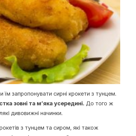
ли їм запропонувати сирні крокети з тунцем.
тка зовні та м’яка усередині.
До того ж
лякі дивовижні начинки.
окетів з тунцем та сиром, які також