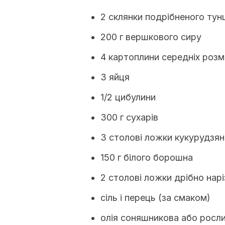
2 склянки подрібненого тун
200 г вершкового сиру
4 картоплини середніх розм
3 яйця
1/2 цибулини
300 г сухарів
3 столові ложки кукурудзян
150 г білого борошна
2 столові ложки дрібно нар
сіль і перець (за смаком)
олія соняшникова або росл