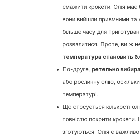
смажити крокети. Олія має 
вони вийшли приємними та 
більше часу для приготуванн
розвалитися. Проте, ви ж не
температура становить бл
По-друге,
ретельно вибира
або рослинну олію, оскільк
температурі.
Що стосується кількості олі
повністю покрити крокети. 
зготуються. Олія є важлив