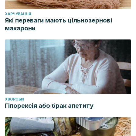
ХАРЧУВАННЯ
Які переваги мають цільнозернові
макарони
ХВОРОБИ
Гіпорексія або брак апетиту