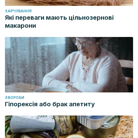
ХАРЧУВАННЯ
Які переваги мають цільнозернові
макарони
ХВОРОБИ
Гіпорексія або брак апетиту