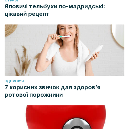
CТРАВИ
Psiquiatría Unah
,
1
(3), 3–7.
Яловичі тельбухи по-мадридські:
цікавий рецепт
ЗДОРОВ'Я
7 корисних звичок для здоров’я
ротової порожнини