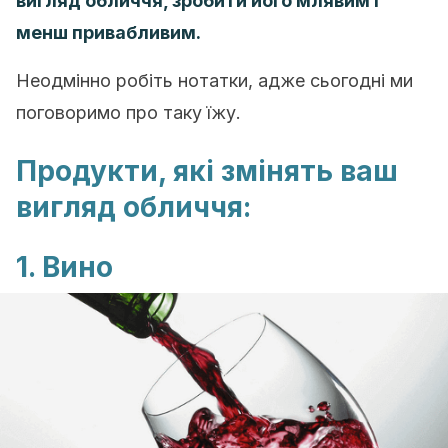
вигляд
обличчя
, зробити його млявим і
менш привабливим.
Неодмінно робіть нотатки, адже сьогодні ми
поговоримо про таку їжу.
Продукти, які змінять ваш
вигляд обличчя:
1. Вино