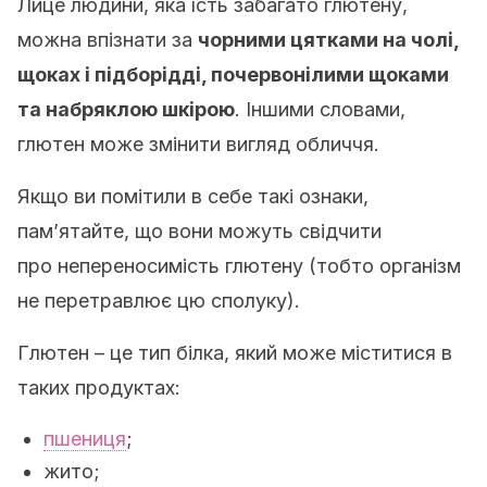
Лице людини, яка їсть забагато глютену,
можна впізнати за
чорними цятками на чолі,
щоках і підборідді, почервонілими щоками
та набряклою шкірою
. Іншими словами,
глютен може змінити вигляд обличчя.
Якщо ви помітили в себе такі ознаки,
пам’ятайте, що вони можуть свідчити
про непереносимість глютену (тобто організм
не перетравлює цю сполуку).
Глютен – це тип білка, який може міститися в
таких продуктах:
пшениця
;
жито;