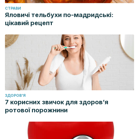
dieta_445
. Accessed 11/11, 2018.
CТРАВИ
Яловичі тельбухи по-мадридські:
цікавий рецепт
ЗДОРОВ'Я
7 корисних звичок для здоров’я
ротової порожнини