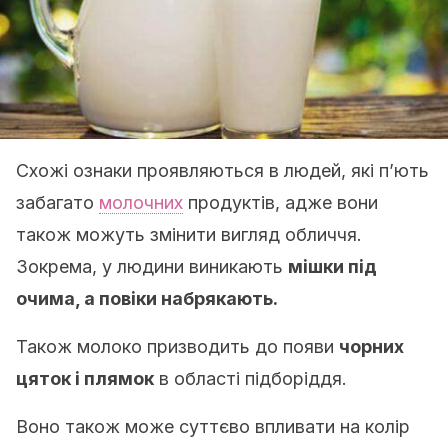
Схожі ознаки проявляються в людей, які п’ють
забагато
молочних
продуктів, адже вони
також можуть змінити вигляд обличчя.
Зокрема, у людини виникають
мішки під
очима, а повіки набрякають.
Також молоко призводить до появи
чорних
цяток і плямок
в області підборіддя.
Воно також може суттєво впливати на колір