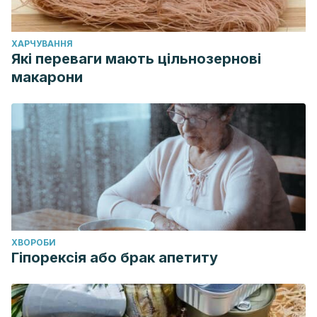
ХАРЧУВАННЯ
Які переваги мають цільнозернові
макарони
ХВОРОБИ
Гіпорексія або брак апетиту