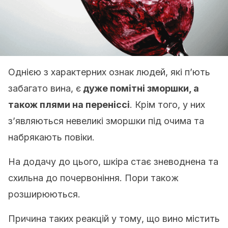
Однією з характерних ознак людей, які п’ють
забагато вина, є
дуже помітні зморшки, а
також плями на переніссі
. Крім того, у них
з’являються невеликі зморшки під очима та
набрякають повіки.
На додачу до цього, шкіра стає зневоднена та
схильна до почервоніння. Пори також
розширюються.
Причина таких реакцій у тому, що вино містить