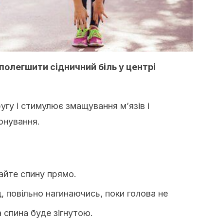
полегшити сідничний біль у центрі
гу і стимулює змащування м’язів і
онування.
айте спину прямо.
, повільно нагинаючись, поки голова не
 спина буде зігнутою.