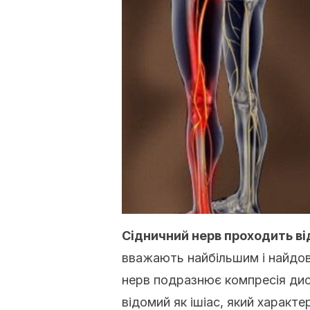
Сідничний нерв проходить ві
вважають найбільшим і найдов
нерв подразнює компресія диск
відомий як ішіас, який характ