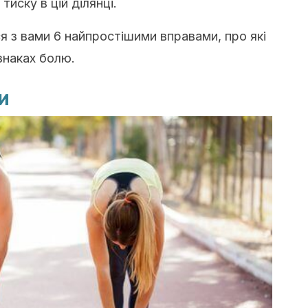
иску в цій ділянці.
ся з вами 6 найпростішими вправами, про які
знаках болю.
и