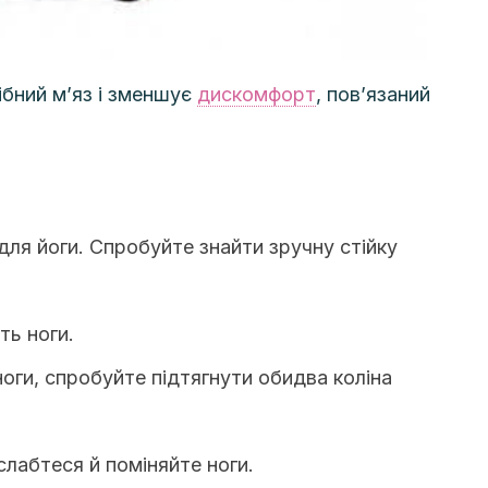
ібний м’яз і зменшує
дискомфорт
, пов’язаний
для йоги. Спробуйте знайти зручну стійку
іть ноги.
ги, спробуйте підтягнути обидва коліна
зслабтеся й поміняйте ноги.