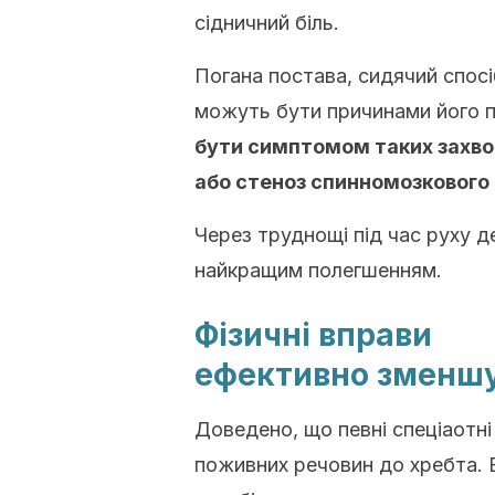
сідничний біль.
Погана постава, сидячий спос
можуть бути причинами його по
бути симптомом таких захво
або стеноз спинномозкового 
Через труднощі під час руху д
найкращим полегшенням.
Фізичні вправи
ефективно зменшу
Доведено, що певні спеціаотні
поживних речовин до хребта. 