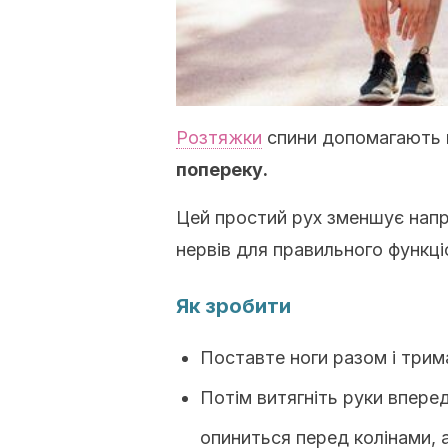
Розтяжки
спини допомагають
попереку.
Цей простий рух зменшує напру
нервів для правильного функці
Як зробити
Поставте ноги разом і трим
Потім витягніть руки вперед
опиниться перед колінами, а