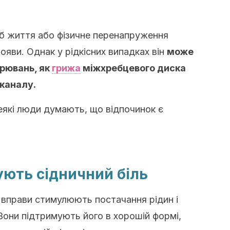
іб життя або фізичне перенапруження
яви. Однак у рідкісних випадках він
може
рювань, як
грижа
міжхребцевого диска
каналу.
еякі люди думають, що відпочинок є
ють сідничний біль
 вправи стимулюють постачання рідин і
Вони підтримують його в хорошій формі,