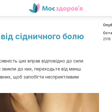
Опуб
Оста
 від сідничного болю
2018 
ивність цих вправ відповідно до сили
 звикли до них, переходьте від менш
ивних, щоб запобігти несприятливим