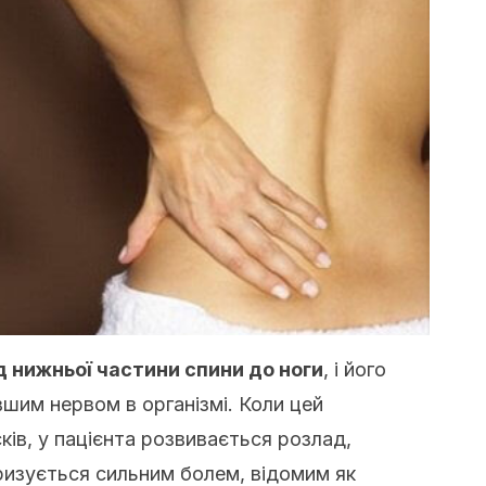
д нижньої частини спини до ноги
, і його
шим нервом в організмі. Коли цей
ів, у пацієнта розвивається розлад,
еризується сильним болем, відомим як