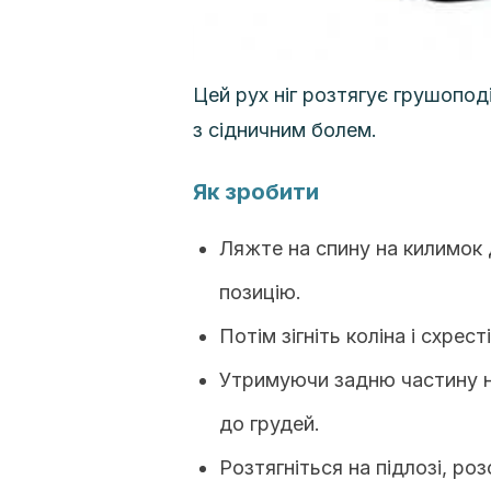
Цей рух ніг розтягує грушопод
з сідничним болем.
Як зробити
Ляжте на спину на килимок 
позицію.
Потім зігніть коліна і схрест
Утримуючи задню частину но
до грудей.
Розтягніться на підлозі, ро