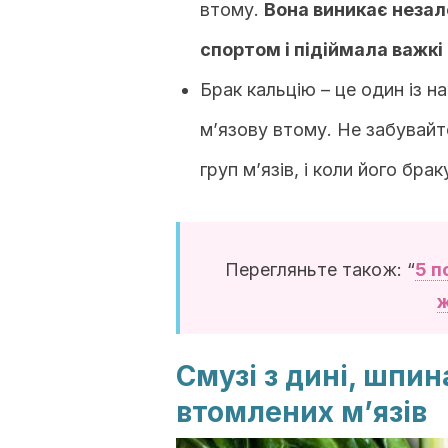
втому.
Вона виникає незал
спортом і підіймала важкі 
Брак кальцію – це один із н
м’язову втому. Не забувайт
груп м’язів, і коли його бра
Перегляньте також: “
5 п
ж
Смузі з дині, шпин
втомлених м’язів