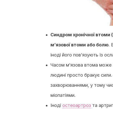
Синдром хронічної втоми 
м’язової втоми або болю
. 
іноді його пов’язують із ос
Часом м’язова втома може
людині просто бракує сили
захворюваннями, у тому чи
міопатіями.
Іноді
остеоартроз
та артри