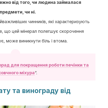
ежно від того, чи людина займалася
предмети, чи ні.
айважливіших чинників, які характеризують
е, що цей мінерал полегшує скорочення
кує, може виникнути біль і втома.
орад для покращення роботи печінки та
овчного міхура
“.
ату та винограду від