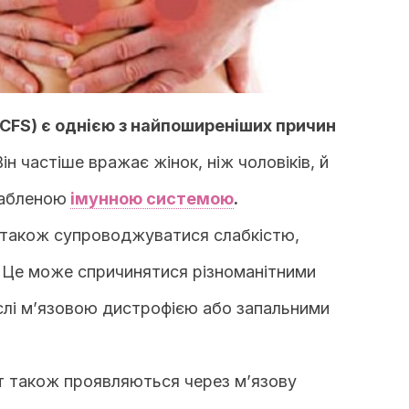
(CFS) є однією з найпоширеніших причин
Він частіше вражає жінок, ніж чоловіків, й
лабленою
імунною системою
.
 також супроводжуватися слабкістю,
. Це може спричинятися різноманітними
слі м’язовою дистрофією або запальними
т також проявляються через м’язову