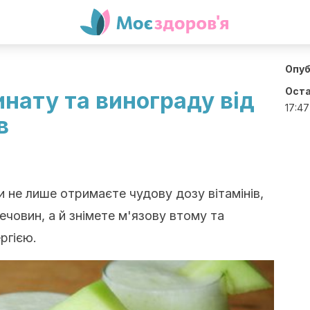
Опуб
Оста
инату та винограду від
17:47
в
и не лише отримаєте чудову дозу вітамінів,
ечовин, а й знімете м'язову втому та
ргією.