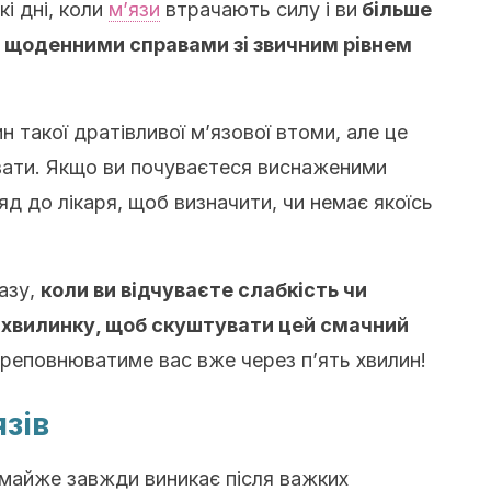
кі дні, коли
м’язи
втрачають силу і ви
більше
 щоденними справами зі звичним рівнем
н такої дратівливої м’язової втоми, але це
увати. Якщо ви почуваєтеся виснаженими
яд до лікаря, щоб визначити, чи немає якоїсь
разу,
коли ви відчуваєте слабкість чи
 хвилинку, щоб скуштувати цей смачний
 переповнюватиме вас вже через п’ять хвилин!
зів
 майже завжди виникає після важких