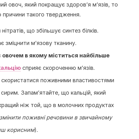
ний овоч, який покращує здоров’я м’язів, то
о причини такого твердження.
нітратів, що збільшує синтез білків.
є зміцнити м’язову тканину.
 овочем в якому міститься найбільше
кальцію
сприяє скороченню м’язів.
о скористатися поживними властивостями
 сирим. Запам’ятайте, що кальцій, який
 кращий ніж той, що в молочних продуктах
 змінити поживні речовини в звичайному
енш корисним
).