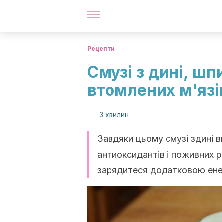
Рецепти
Смузі з дині, шп
втомлених м'язі
3 хвилин
Завдяки цьому смузі здині в
антиоксидантів і поживних р
зарядитеся додатковою ене