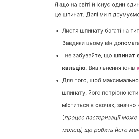
Якщо на світі й існує один єди
це шпинат. Далі ми підсумуєм
Листя шпинату багаті на тип 
Завдяки цьому він допомага
І не забувайте, що
шпинат є
кальцію.
Вивільнення іонів
Для того, щоб максимальн
шпинату, його потрібно їсти
міститься в овочах, значно
(
процес пастеризації може
молоці, що робить його м