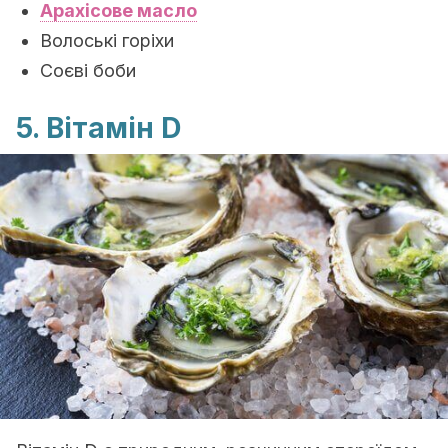
Арахісове масло
Волоські горіхи
Соєві боби
5. Вітамін D