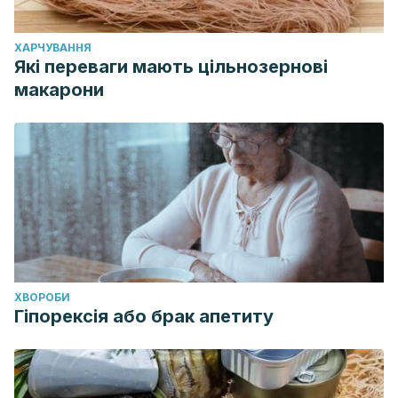
ХАРЧУВАННЯ
Які переваги мають цільнозернові
макарони
ХВОРОБИ
Гіпорексія або брак апетиту