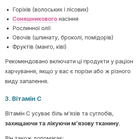
Горіхів (волоських і лісових)
Соняшникового
насіння
Рослинної олії
Овочів (шпинату, броколі, помідорів)
Фруктів (манго, ківі)
Рекомендовано включати ці продукти у раціон
харчування, якщо у вас є порізи або ж різного
виду запалення.
3. Вітамін C
Вітамін C усуває біль м’язів та суглобів,
захищаючи та лікуючи м’язову тканину
.
Він також допомагає: