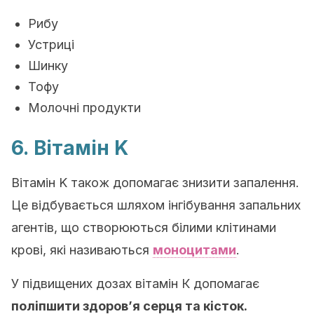
Рибу
Устриці
Шинку
Тофу
Молочні продукти
6.
Вітамін K
Вітамін K також допомагає знизити запалення.
Це відбувається шляхом інгібування запальних
агентів, що створюються білими клітинами
крові, які називаються
моноцитами
.
У підвищених дозах вітамін К допомагає
поліпшити здоров’я серця та кісток.