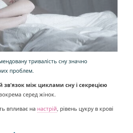
мендовану тривалість сну значно
них проблем.
й зв’язок між циклами сну і секрецією
зокрема серед жінок.
ть впливає на
настрій
, рівень цукру в крові