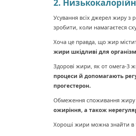
2. Низькокалорійн
Усування всіх джерел жиру з 
зробити, коли намагаєтеся сх
Хоча це правда, що жир місти
жири шкідливі для організм
Здорові жири, як от омега-3 
процеси й допомагають регу
прогестерон.
Обмеження споживання жиру 
ожиріння, а також нерегуляр
Хороші жири можна знайти в т