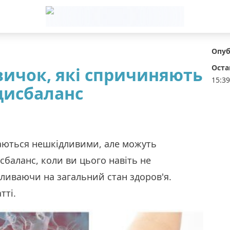
Опуб
Оста
вичок, які спричиняють
15:39
дисбаланс
даються нешкідливими, але можуть
баланс, коли ви цього навіть не
ливаючи на загальний стан здоров'я.
тті.