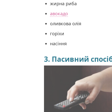
жирна риба
авокадо
оливкова олія
горіхи
насіння
3. Пасивний спосі