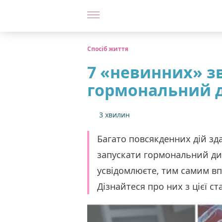
Спосіб життя
7 «невинних» з
гормональний 
3 хвилин
Багато повсякденних дій з
запускати гормональний дис
усвідомлюєте, тим самим вп
Дізнайтеся про них з цієї ста