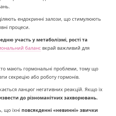
ань.
виділяють ендокринні залози, що стимулюють
ивні процеси.
едню участь у метаболізмі, рості та
мональний баланс
вкрай важливий для
сто мають гормональні проблеми, тому що
ти секрецію або роботу гормонів.
ускається ланцюг негативних реакцій. Якщо їх
извести до різноманітних захворювань.
, що їхні
повсякденні «невинні» звички