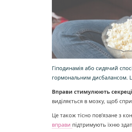
Гіподинамія або сидячий спосі
гормональним дисбалансом. Це 
Вправи стимулюють секреці
виділяється в мозку, щоб спри
Це також тісно пов’язане з к
вправи
підтримують їхню здат