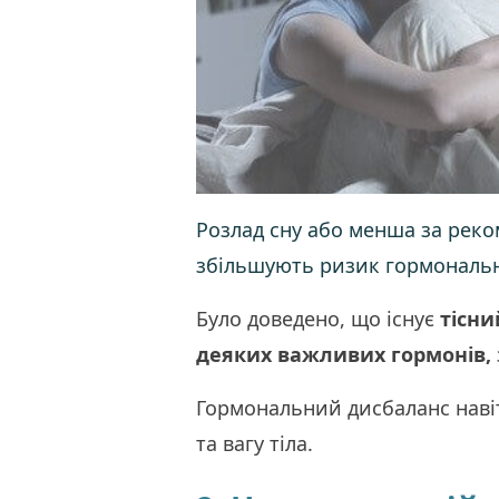
Розлад сну або менша за реко
збільшують ризик гормональ
Було доведено, що існує
тісни
деяких важливих гормонів,
Гормональний дисбаланс наві
та вагу тіла.