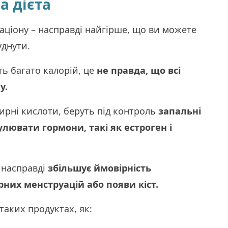
а дієта
раціону – насправді найгірше, що ви можете
уднути.
ть багато калорій, це
не правда, що всі
у.
жирні кислоти, беруть під контроль
запальні
лювати гормони, такі як естроген і
насправді
збільшує ймовірність
них менструацій або появи кіст.
аких продуктах, як: