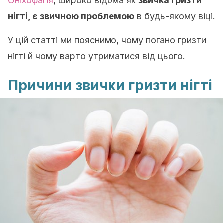
Оніхофагія
, широко відома як
звичка гризти
нігті, є звичною проблемою
в будь-якому віці.
У цій статті ми пояснимо, чому погано гризти
нігті й чому варто утриматися від цього.
Причини звички гризти нігті