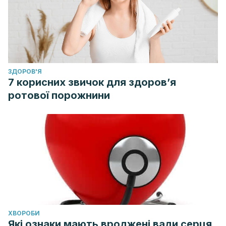
ЗДОРОВ'Я
7 корисних звичок для здоров’я
ротової порожнини
ХВОРОБИ
Які ознаки мають вроджені вади серця