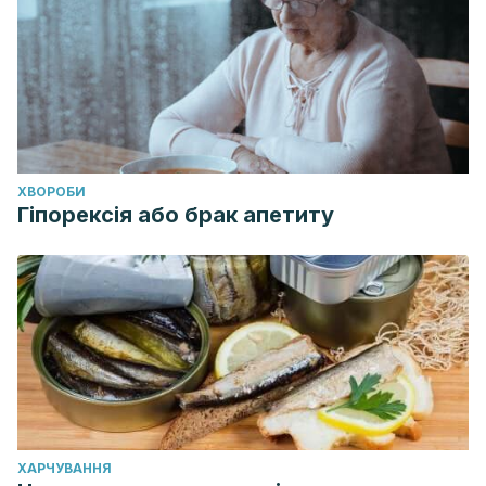
ХВОРОБИ
Гіпорексія або брак апетиту
ХАРЧУВАННЯ