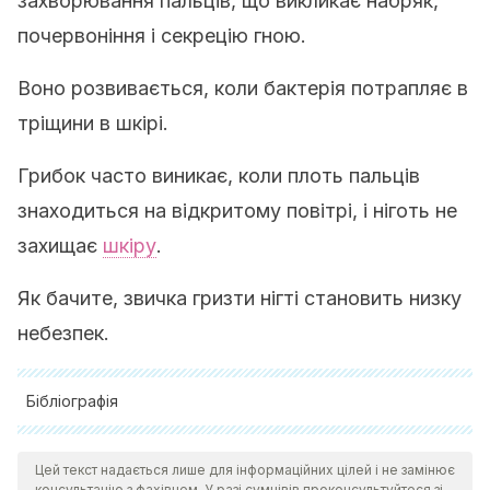
захворювання пальців, що викликає набряк,
почервоніння і секрецію гною.
Воно розвивається, коли бактерія потрапляє в
тріщини в шкірі.
Грибок часто виникає, коли плоть пальців
знаходиться на відкритому повітрі, і ніготь не
захищає
шкіру
.
Як бачите, звичка гризти нігті становить низку
небезпек.
Бібліографія
https://mejorconsalud.com/7-razones-por-los-cuales-
Цей текст надається лише для інформаційних цілей і не замінює
comerse-las-unas-es-malo/
консультацію з фахівцем. У разі сумнівів проконсультуйтеся зі