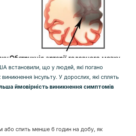
ША встановили, що у людей, які погано
 виникнення інсульту. У дорослих, які сплять
більша ймовірність виникнення симптомів
ом або спить менше 6 годин на добу, як