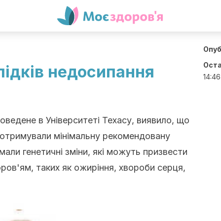
Опуб
Оста
лідків недосипання
14:46
ведене в Університеті Техасу, виявило, що
е отримували мінімальну рекомендовану
 мали генетичні зміни, які можуть призвести
ров'ям, таких як ожиріння, хвороби серця,