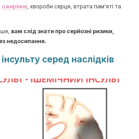
к
ожиріння
, хвороби серця, втрата пам’яті та
нше,
вам слід знати про серйозні ризики,
ез недосипання.
інсульту серед наслідків