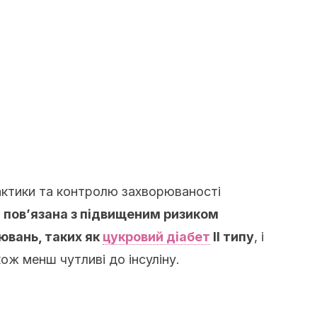
ктики та
контролю
захворюваності
у
пов’язана з підвищеним ризиком
ювань, таких як
цукровий діабет
II типу
, і
ож менш чутливі до інсуліну.