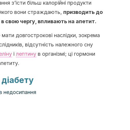
ння з’їсти більш калорійні продукти
 якого вони страждають,
призводить до
, в свою чергу, впливають на апетит.
 мати довгострокові наслідки, зокрема
слідників, відсутність належного сну
еліну
і
лептину
в організмі; ці гормони
апетиту.
 діабету