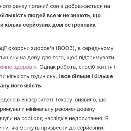
пного ранку поганий сон відображається на
більшість людей все ж не знають, що
и кілька серйозних довгострокових
ації охорони здоров’я (ВООЗ), в середньому
дин сну на добу для того, щоб підтримувати
хічне здоров’я
. Однак робота, спосіб життя і
ти кількість годин сну,
і все більше і більше
ну його якість.
дене в Університеті Техасу, виявило, що
отримували мінімальну рекомендовану
ідчули на собі ряд наслідків недосипання. В
зміни, які можуть призвести до серйозних