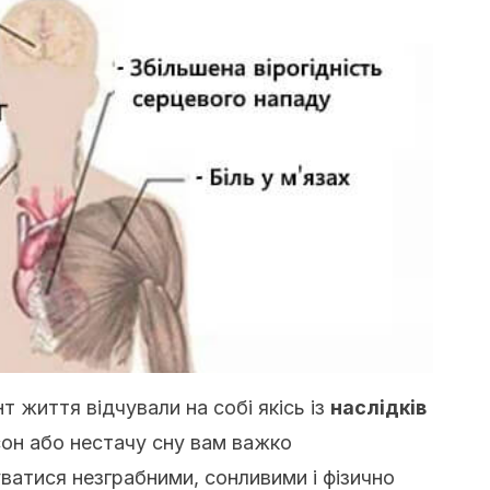
т життя відчували на собі якісь із
наслідків
он або нестачу сну вам важко
ватися незграбними, сонливими і фізично