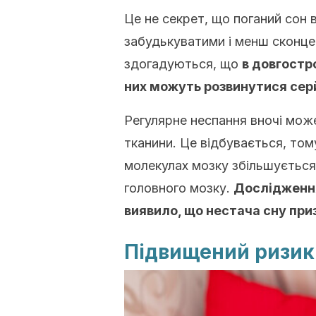
Це не секрет, що поганий сон 
забудькуватими і менш сконце
здогадуються, що
в довгостр
них можуть розвинутися серй
Регулярне неспання вночі може
тканини. Це відбувається, тому
молекулах мозку збільшуєтьс
головного мозку.
Дослідження
виявило, що нестача сну пр
Підвищений ризик