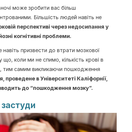
вночі може зробити вас більш
нтрованими. Більшість людей навіть не
оковій перспективі через недосипання у
озні когнітивні проблеми.
 навіть призвести до втрати мозкової
 що, коли ми не спимо, кількість крові в
я, тим самим викликаючи пошкодження
, проведене в Університеті Каліфорнії,
изводить до “пошкодження мозку”.
 застуди