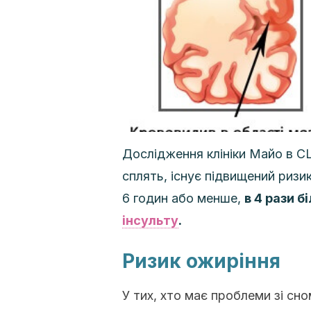
Дослідження клініки Майо в С
сплять, існує підвищений ризик
6 годин або менше,
в 4 рази 
інсульту
.
Ризик ожиріння
У тих, хто має проблеми зі сн