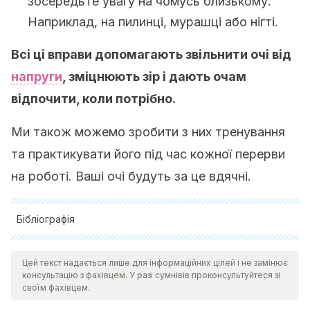
зосередьте увагу на чомусь близькому.
Наприклад, на пилинці, мурашці або нігті.
Всі ці вправи допомагають звільнити очі від
напруги
, зміцнюють зір і дають очам
відпочити, коли потрібно.
Ми також можемо зробити з них тренування
та практикувати його під час кожної перерви
на роботі. Ваші очі будуть за це вдячні.
Бібліографія
Arif, K. y Alam, MJ.
(2016). Síndrome de visión por
Цей текст надається лише для інформаційних цілей і не замінює
computadora.
Revista de Faridpur Medical College
,
10
(1),
консультацію з фахівцем. У разі сумнівів проконсультуйтеся зі
33- 35. https://doi.org/10.3329/fmcj.v10i1.27923
своїм фахівцем.
Dharani, A., Dhivyabharathi, S., Divya, K., Ellappan, L.,