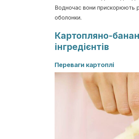
Водночас
вони прискорюють р
оболонки.
Картопляно-банано
інгредієнтів
Переваги картоплі