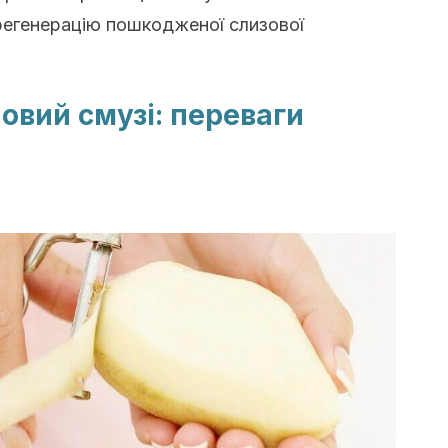
егенерацію пошкодженої слизової
вий смузі: переваги