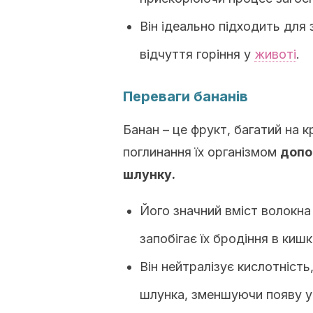
Він ідеально підходить для
відчуття горіння у
животі
.
Переваги бананів
Банан – це фрукт, багатий на к
поглинання їх організмом
допо
шлунку.
Його значний вміст волокна
запобігає їх бродіння в кишк
Він нейтралізує кислотніст
шлунка, зменшуючи появу ур