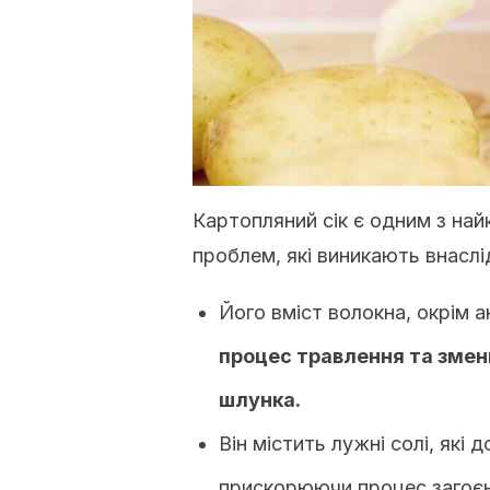
Картопляний сік є одним з на
проблем, які виникають внаслі
Його вміст волокна, окрім а
процес травлення та змен
шлунка.
Він містить лужні солі, які
прискорюючи процес загоєн