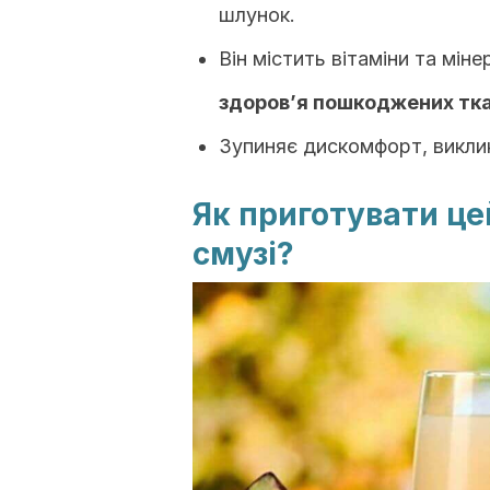
шлунок.
Він містить вітаміни та міне
здоров’я пошкоджених тка
Зупиняє дискомфорт, викли
Як приготувати ц
смузі?