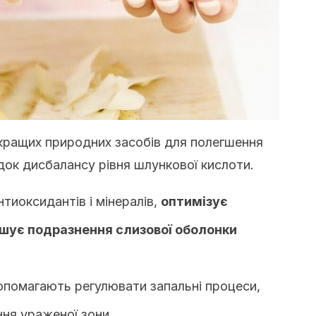
йкращих природних засобів для полегшення
док дисбалансу рівня шлункової кислоти.
нтиоксидантів і мінералів,
оптимізує
шує подразнення слизової оболонки
 допомагають регулювати запальні процеси,
ня ураженої зони.