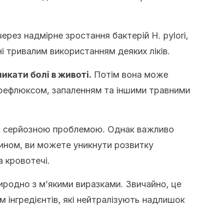
ерез надмірне зростання бактерій H. pylori,
і тривалим використанням деяких ліків.
кати болі в животі.
Потім вона може
ефлюксом, запаленням та іншими травними
 є серйозною проблемою.
Однак важливо
ином, ви можете уникнути розвитку
а кровотечі.
иродно
з м’якими виразками.
Звичайно, це
 інгредієнтів, які нейтралізують надлишок