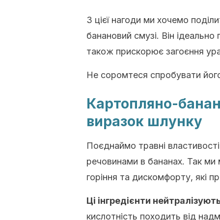
З цієї нагоди ми хочемо поділ
банановий смузі
.
Він ідеально
також
прискорює загоєння ура
Не соромтеся спробувати йог
Картопляно-банано
виразок шлунку
Поєднаймо травні властивості
речовинами в бананах.
Так ми
горіння та дискомфорту, які п
Ці інгредієнти нейтралізуют
кислотність походить від надм