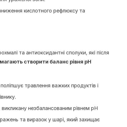
 зниження кислотного рефлюксу та
рохмалі та антиоксидантні сполуки, які після
магають створити баланс рівня рН
 поліпшує травлення важких продуктів і
івнику.
ь, викликану незбалансованим рівнем рН
ажень та виразок у шарі, який захищає