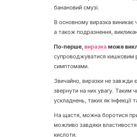
банановий смузі.
В основному виразка виникає ч
а також подразнення, викликан
По-перше,
виразка
може викли
супроводжуватися кишковим р
симптомами.
Звичайно, виразки не завжди
звернути на них увагу.
Таким ч
ускладнень, таких як інфекції т
На щастя, можна боротися
пр
можливо завдяки властивостям
кислоти.