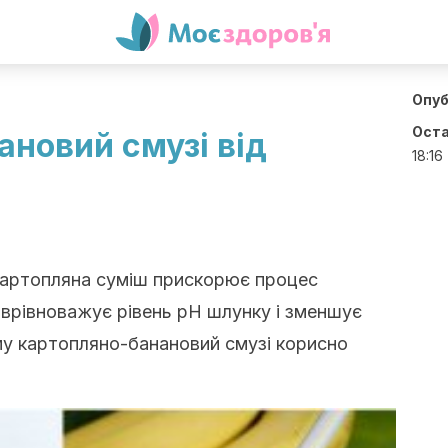
Опуб
Оста
новий смузі від
18:16
картопляна суміш прискорює процес
 врівноважує рівень рН шлунку і зменшує
у картопляно-банановий смузі корисно