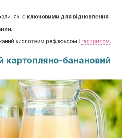
рали, які є
ключовими для відновлення
нин.
каний кислотним рефлюксом і
гастритом
.
ей картопляно-банановий