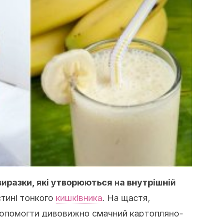
виразки, які утворюються на внутрішній
стині тонкого
кишківника
.
На щастя,
опомогти дивовижно смачний картопляно-