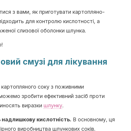
итися з вами, як приготувати
картопляно-
 підходить для контролю кислотності, а
женої слизової оболонки шлунка.
о!
вий смузі для лікування
 картопляного соку з поживними
 можемо зробити ефективний засіб проти
риносять виразки
шлунку
.
ь надлишкову кислотність.
В основному, ця
ірного виробництва шлункових соків.