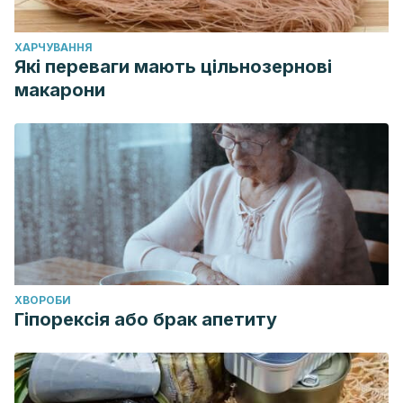
ХАРЧУВАННЯ
Які переваги мають цільнозернові
макарони
ХВОРОБИ
Гіпорексія або брак апетиту