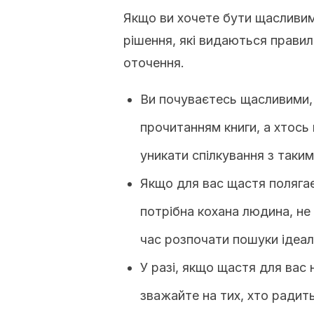
Якщо ви хочете бути щасливим
рішення, які видаються прави
оточення.
Ви почуваєтесь щасливими,
прочитанням книги, а хтось
уникати спілкування з таки
Якщо для вас щастя полягає
потрібна кохана людина, не
час розпочати пошуки ідеал
У разі, якщо щастя для вас
зважайте на тих, хто радит