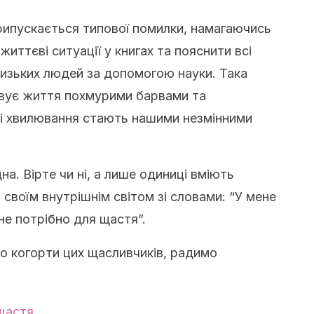
припускається типової помилки, намагаючись
життєві ситуації у книгах та пояснити всі
лизьких людей за допомогою науки. Така
овує життя похмурими барвами та
 і хвилювання стають нашими незмінними
а. Вірте чи ні, а лише одиниці вміють
своїм внутрішнім світом зі словами: “У мене
 не потрібно для щастя”.
о когорти цих щасливчиків, радимо
щастя
.