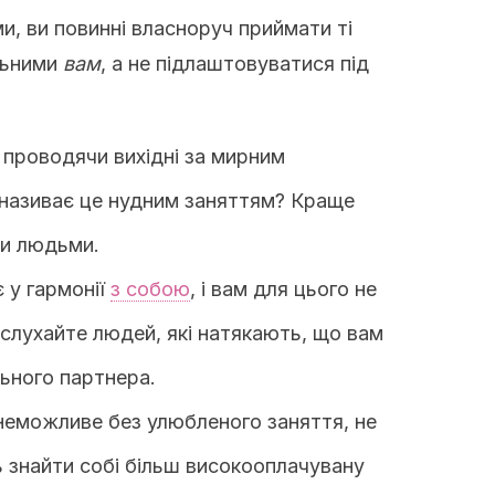
и, ви повинні власноруч приймати ті
льними
вам
, а не підлаштовуватися під
 проводячи вихідні за мирним
 називає це нудним заняттям? Краще
ми людьми.
 у гармонії
з собою
, і вам для цього не
 слухайте людей, які натякають, що вам
ьного партнера.
 неможливе без улюбленого заняття, не
ь знайти собі більш високооплачувану