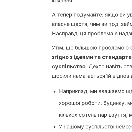
кохання.
А тепер подумайте: якщо ви ув
власне щастя, чим ви тоді зай
Насправді ця проблема є надз
Утім, ще більшою проблемою 
згідно з ідеями та стандарта
суспільство
. Дехто навіть ст
щосили намагається їй відпові
Наприклад, ми вважаємо ща
хорошої роботи, будинку, м
кількох сотень пар взуття, м
У нашому суспільстві немож