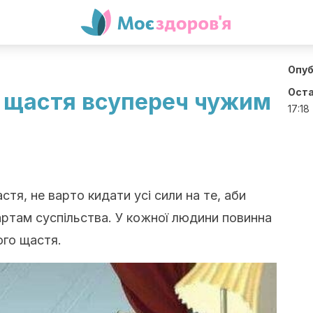
Опуб
Оста
 щастя всупереч чужим
17:18
тя, не варто кидати усі сили на те, аби
ртам суспільства. У кожної людини повинна
ого щастя.