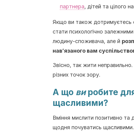
партнера
, дітей та цілого н
Якщо ви також дотримуєтесь с
стати психологічно залежними 
людину-споживача, але й
розп
нав’язаного вам суспільство
Звісно, так жити неправильно
різних точок зору.
А що
ви
робите для
щасливими?
Вміння мислити позитивно та д
щодня почуватись щасливими.