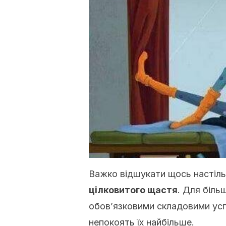
Важко відшукати щось настіль
цілковитого щастя
. Для біль
обов’язковими складовими ус
непокоять їх найбільше.