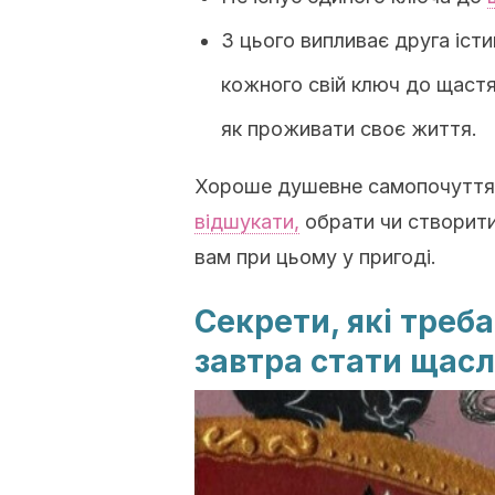
З цього випливає друга іст
кожного свій ключ до щастя
як проживати своє життя.
Хороше душевне самопочуття –
відшукати,
обрати чи створити 
вам при цьому у пригоді.
Секрети, які треба
завтра стати щас