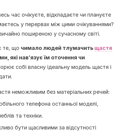
есь час очікуєте, відкладаєте чи плануєте
маєтесь у перервах між цими очікуваннями?
вичайно поширеною у сучасному світі.
є те, що
чимало людей тлумачить
щастя
ми, які нав’язує їм оточення чи
ворює собі власну ідеальну модель щастя і
дати.
стя неможливим без матеріальних речей:
обільного телефона останньої моделі,
еблів та техніки.
ливо бути щасливими за відсутності