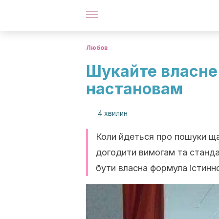
Любов
Шукайте власне
настановам
4 хвилин
Коли йдеться про пошуки щас
догодити вимогам та станда
бути власна формула істинн