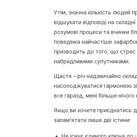
Утім, значна кількість людей 
відшукати відповіді на складні 
розумові процеси та вчинки б
поведінка найчастіше зафарб
призводить до того, що стрес
набридливими супутниками.
Щастя – річ надзвичайно складн
насолоджуватися гармонією зі 
все гаразд, мені більше нічого
Якщо ви хочете приєднатись д
запам’ятати лише дві істини:
Не існує єдиного ключа до