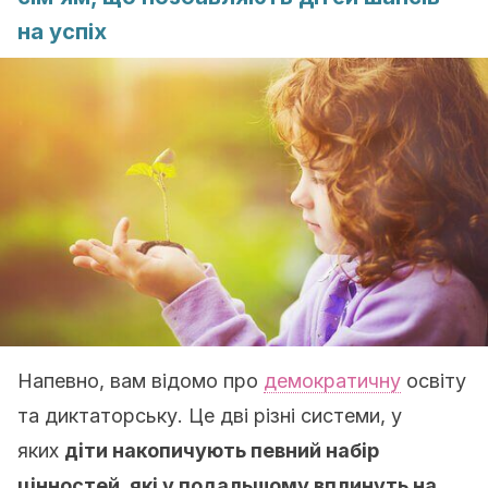
на успіх
Напевно, вам відомо про
демократичну
освіту
та диктаторську. Це дві різні системи, у
яких
діти накопичують певний набір
цінностей, які у подальшому вплинуть на