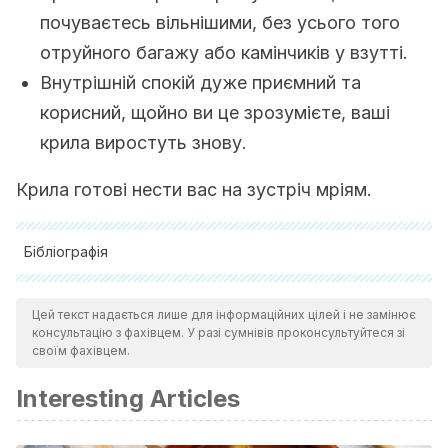
почуваєтесь вільнішими, без усього того
отруйного багажу або камінчиків у взутті.
Внутрішній спокій дуже приємний та
корисний, щойно ви це зрозумієте, ваші
крила виростуть знову.
Крила готові нести вас на зустріч мріям.
Бібліографія
Arias Montoya, L., Portilla de Arias, L.M. y Villa Montoya,
Цей текст надається лише для інформаційних цілей і не замінює
C.L.
El desarrollo personal en el proceso de crecimiento
консультацію з фахівцем. У разі сумнівів проконсультуйтеся зі
individual.
Scientia Et Technica, 2008; 14(40): 117-119.
своїм фахівцем.
Dongil Collado, E. y Cano Vindel, A.
Desarrollo Personal y
Interesting Articles
Bienestar.
[Internet]
.
Sociedad Española para el Estudio de
la Ansiedad y el Estrés. 2014. Disponible