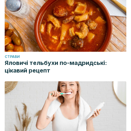
en:
http://www.bemocion.mscbs.gob.es/comoEncontrarmeMejor
Mikulic, I.M., Muiños, R. y Crespi, M.
Crecimiento personal,
necesidad de trascendencia, redes sociales y ambiente:
análisis de la calidad de vida percibida en diferentes
sucesos estresantes desde un enfoque integrativo y
ecológico.
Facultad de Psicología. Universidad de Buenos
Aires, 2006; 14: 277 – 285.
CТРАВИ
Яловичі тельбухи по-мадридські:
цікавий рецепт