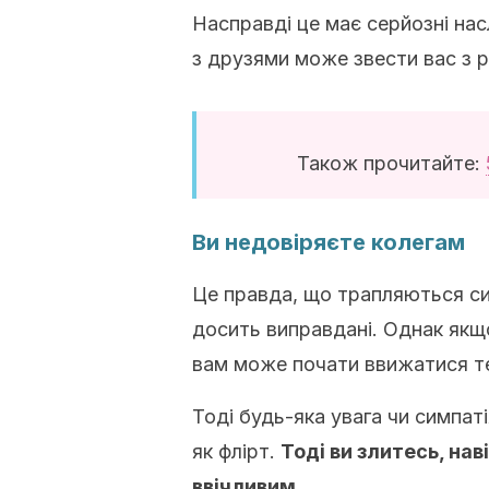
Насправді це має серйозні нас
з друзями може звести вас з р
Також прочитайте:
Ви недовіряєте колегам
Це правда, що трапляються сит
досить виправдані. Однак якщо
вам може почати ввижатися те
Тоді будь-яка увага чи симпат
як флірт.
Тоді ви злитесь, на
ввічливим.