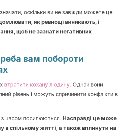
значати, оскільки ви не завжди можете це
омлювати, як ревнощі виникають, і
лання, щоб не зазнати негативних
 треба вам побороти
ах
ах
втратити кохану людину
. Однак вони
пний рівень і можуть спричинити конфлікти в
й з часом посилюються.
Насправді це може
 в спільному житті, а також вплинути на