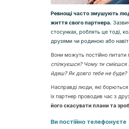
Ревнощі часто змушують лю
життя свого партнера.
Зазвич
стосунках, роблять це тоді, ко
друзями чи родиною або навіт
Вони можуть постійно питати пр
спілкуєшся? Чому ти смієшся з
йдеш? Як довго тебе не буде?
Насправді люди, які борються 
їх партнер проводив час з дру
його скасувати плани та зро
Ви постійно телефонуєте