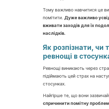
Тому важливо навчитися це ви
помітити.
Дуже важливо усвід
вживати заходів для їх подо
наслідків.
Як розпізнати, чи
ревнощі в стосунк
Ревнощі виникають через стр
підіймають цей страх на насту
стосунках.
Найгірше те, що вони зазвича
спричинити помітну проблему