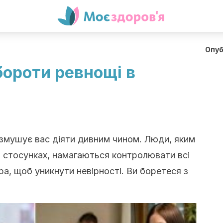
Опуб
ороти ревнощі в
 змушує вас діяти дивним чином. Люди, яким
 стосунках, намагаються контролювати всі
а, щоб уникнути невірності. Ви боретеся з