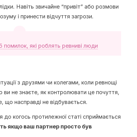
лідки. Навіть звичайне “привіт” або розмови
озуму і принести відчуття загрози.
5 помилок, які роблять ревниві люди
уації з друзями чи колегами, коли ревнощі
 ви не знаєте, як контролювати це почуття,
, що насправді не відбувається.
ія до когось протилежної статі сприймається
віть якщо ваш партнер просто був