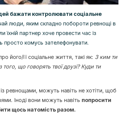
дей бажати контролювати соціальне
ай люди, яким складно побороти ревнощі в
ли їхній партнер хоче провести час із
ь просто комусь зателефонувати.
о його/її соціальне життя, такі як:
З ким ти
 того, що говорять твої друзі? Куди ти
із ревнощами, можуть навіть не хотіти, щоб
зями. Іноді вони можуть навіть
попросити
бити щось натомість разом.