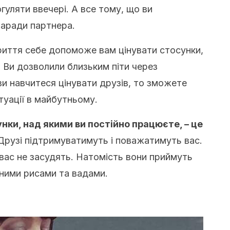
гуляти ввечері. А все тому, що ви
заради партнера.
риття себе допоможе вам цінувати стосунки,
н. Ви дозволили близьким піти через
ви навчитеся цінувати друзів, то зможете
туації в майбутньому.
нки, над якими ви постійно працюєте, – це
рузі підтримуватимуть і поважатимуть вас.
и вас не засудять. Натомість вони приймуть
вними рисами та вадами.