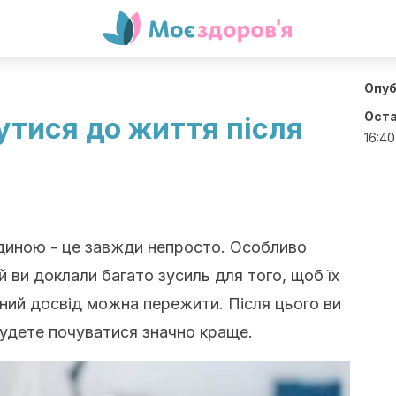
Опуб
Оста
утися до життя після
16:40
диною - це завжди непросто. Особливо
й ви доклали багато зусиль для того, щоб їх
вний досвід можна пережити. Після цього ви
удете почуватися значно краще.