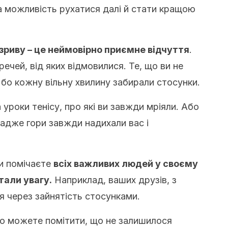
 на можливість рухатися далі й стати кращою
озриву – це неймовірно приємне відчуття
.
ечей, від яких відмовилися. Те, що ви не
, бо кожну вільну хвилину забирали стосунки.
 уроки тенісу, про які ви завжди мріяли. Або
 адже гори завжди надихали вас і
ви помічаєте
всіх важливих людей у своєму
тали увагу.
Наприклад, ваших друзів, з
я через зайнятість стосунками.
то можете помітити, що не залишилося