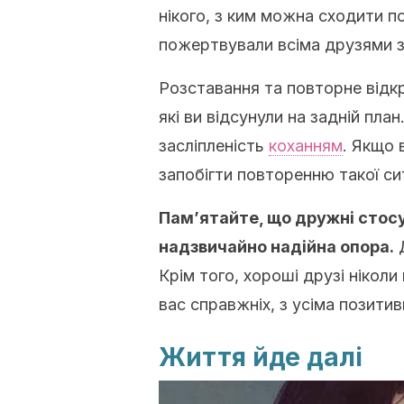
нікого, з ким можна сходити по
пожертвували всіма друзями 
Розставання та повторне відк
які ви відсунули на задній пла
засліпленість
коханням
. Якщо 
запобігти повторенню такої си
Пам’ятайте, що дружні стосу
надзвичайно надійна опора.
Д
Крім того, хороші друзі нікол
вас справжніх, з усіма позити
Життя йде далі