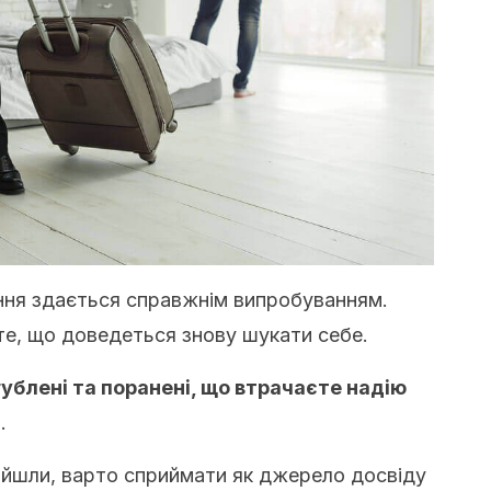
ння здається справжнім випробуванням.
те, що доведеться знову шукати себе.
гублені та поранені, що втрачаєте надію
.
ройшли, варто сприймати як джерело досвіду