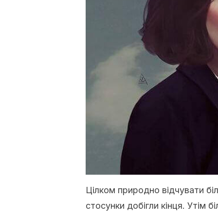
Цілком природно відчувати біл
стосунки добігли кінця. Утім б