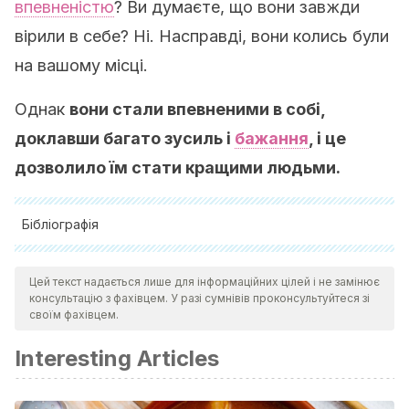
впевненістю
? Ви думаєте, що вони завжди
вірили в себе? Ні. Насправді, вони колись були
на вашому місці.
Однак
вони стали впевненими в собі,
доклавши багато зусиль і
бажання
, і це
дозволило їм стати кращими людьми.
Бібліографія
Caballo, V. E. (1983). Asertividad: definiciones y
Цей текст надається лише для інформаційних цілей і не замінює
dimensiones.
Estudios de psicología
,
4
(13), 51-62.
консультацію з фахівцем. У разі сумнівів проконсультуйтеся зі
https://dialnet.unirioja.es/servlet/articulo?codigo=65876
своїм фахівцем.
Castanye, O. (1996).
La asertividad: expresión de una sana
Interesting Articles
autoestima.
Desclée de Brouwer.
Castanye, O. (2013).
Asertividad en el trabajo: cómo decir lo