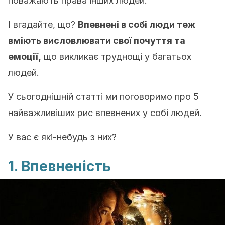
поважають права інших людей.
І вгадайте, що?
Впевнені в собі люди теж
вміють висловлювати свої почуття та
емоції,
що викликає труднощі у багатьох
людей.
У сьогоднішній статті ми поговоримо про 5
найважливіших рис впевнених у собі людей.
У вас є які-небудь з них?
1. Впевненість