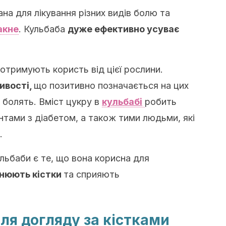
а для лікування різних видів болю та
акне
. Кульбаба
дуже ефективно усуває
отримують користь від цієї рослини.
ивості,
що позитивно позначається на цих
а болять. Вміст цукру в
кульбабі
робить
нтами з діабетом, а також тими людьми, які
.
ьбаби є те, що вона корисна для
нюють кістки
та сприяють
для догляду за кістками