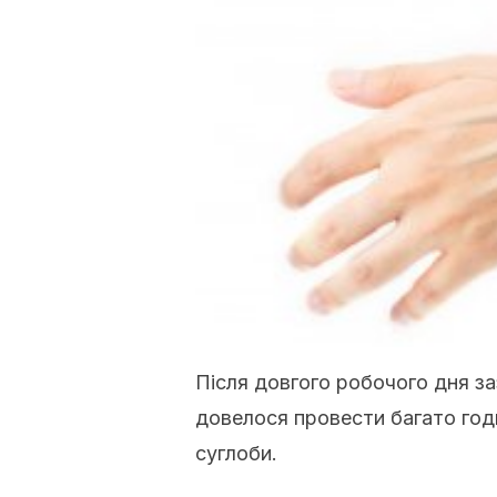
Після довгого робочого дня з
довелося провести багато годи
суглоби.