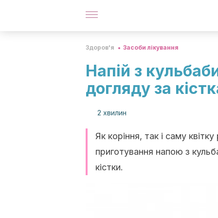
Здоров'я
Засоби лікування
Напій з кульбаб
догляду за кіст
2 хвилин
Як коріння, так і саму квіт
приготування напою з кульб
кістки.