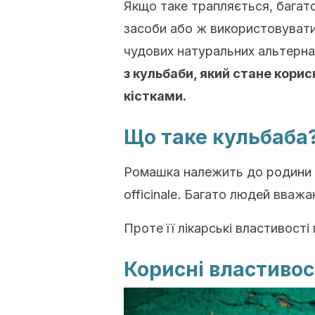
Якщо таке трапляється, багат
засоби або ж використовувати 
чудових натуральних альтерн
з кульбаби, який стане кори
кістками.
Що таке кульбаба
Ромашка належить до родини
officinale
.
Багато людей вважают
Проте її лікарські властивості
Корисні властивос