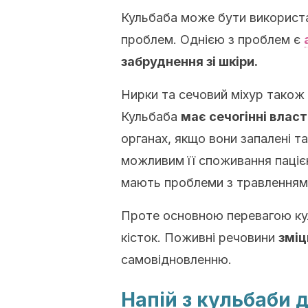
Кульбаба може бути використан
проблем. Однією з проблем є
забруднення зі шкіри.
Нирки та сечовий міхур також 
Кульбаба
має сечогінні власт
органах, якщо вони запалені т
можливим її споживання паціє
мають проблеми з травленням
Проте основною перевагою кул
кісток. Поживні речовини
зміц
самовідновленню.
Напій з кульбаби 