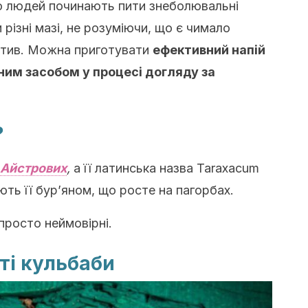
о людей починають пити знеболювальні
різні мазі, не розуміючи, що є чимало
атив. Можна приготувати
ефективний напій
сним засобом у процесі догляду за
?
Aйстрових
,
а її латинська назва Taraxacum
ь її бур’яном, що росте на пагорбах.
 просто неймовірні.
ті кульбаби