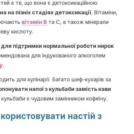
тей є те, що вона є детоксикаційною
а на пізніх стадіях детоксикації
.
Вітаміни,
включають
вітамін B
та C, а також мінерали
леву кислоту.
а
для підтримки нормальної роботи нирок
омендована для індукованого алкоголем
у
.
дить для кулінарії. Багато шеф-кухарів за
опонувати напої з кульбаби замість кави
 кульбаби є чудовим замінником кофеїну.
користовувати настій з