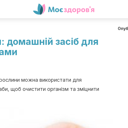
Опуб
и: домашній засіб для
ками
ку рослини можна використати для
аби, щоб очистити організм та зміцнити