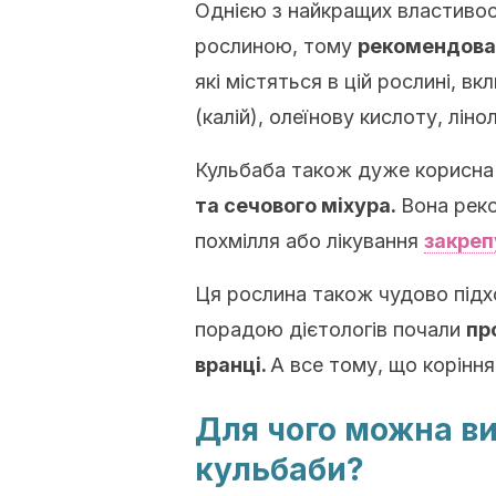
Однією з найкращих властивос
рослиною, тому
рекомендован
які містяться в цій рослині, 
(калій), олеїнову кислоту, ліно
Кульбаба також дуже корисн
та сечового міхура.
Вона рек
похмілля або лікування
закреп
Ця рослина також чудово підхо
порадою дієтологів почали
пр
вранці.
А все тому, що коріння
Для чого можна ви
кульбаби?