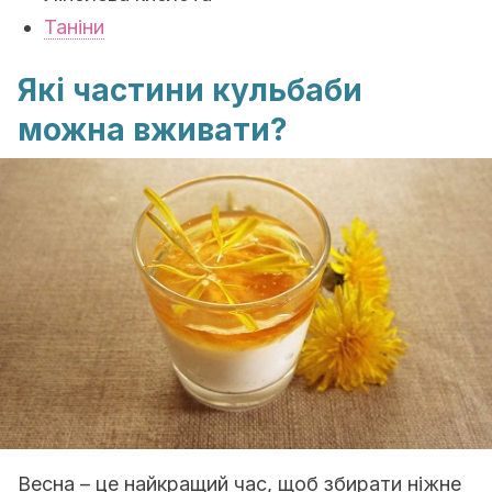
Таніни
Які частини кульбаби
можна вживати?
Весна – це найкращий час, щоб збирати ніжне