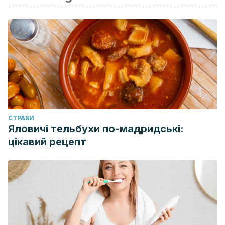
CТРАВИ
Яловичі тельбухи по-мадридські:
цікавий рецепт