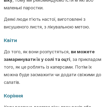
віку
, тому ми рекомендуємо їсти м’які або
маленькі паростки.
Деякі люди п’ють настої, виготовлені з
висушеного листя, з лікувальною метою.
Квіти
До того, як вони розпустяться,
ви можете
замаринувати їх у солі та оцті
, за прикладом
того, як це роблять із каперсами. Потім їх
можна буде засмажити чи додати свіжими до
салатів.
Коріння