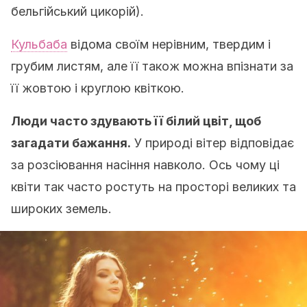
бельгійський цикорій).
Кульбаба
відома своїм нерівним, твердим і
грубим листям, але її також можна впізнати за
її жовтою і круглою квіткою.
Люди часто здувають її білий цвіт, щоб
загадати бажання.
У природі вітер відповідає
за розсіювання насіння навколо. Ось чому ці
квіти так часто ростуть на просторі великих та
широких земель.