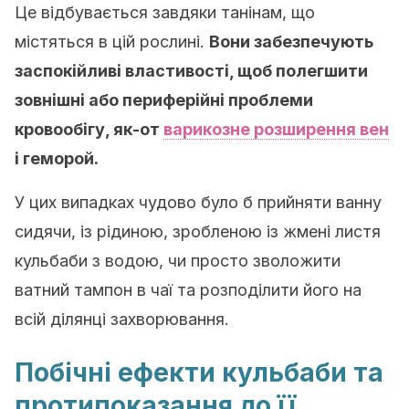
Це відбувається завдяки танінам, що
містяться в цій рослині.
Вони забезпечують
заспокійливі властивості, щоб полегшити
зовнішні або периферійні проблеми
кровообігу, як-от
варикозне розширення вен
і геморой.
У цих випадках чудово було б прийняти ванну
сидячи, із рідиною, зробленою із жмені листя
кульбаби з водою, чи просто зволожити
ватний тампон в чаї та розподілити його на
всій ділянці захворювання.
Побічні ефекти кульбаби та
протипоказання до її