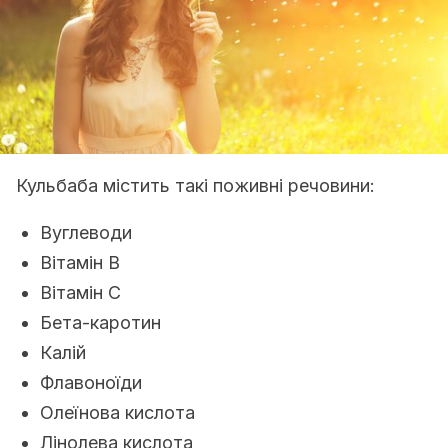
Кульбаба містить такі поживні речовини:
Вуглеводи
Вітамін B
Вітамін С
Бета-каротин
Калій
Флавоноїди
Олеїнова кислота
Лінолева кислота