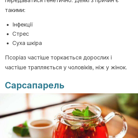
передаватися генетично. Деякі з причин є
такими:
Інфекції
Стрес
Суха шкіра
Псоріаз частіше торкається дорослих і
частіше трапляється у чоловіків, ніж у жінок.
Сарсапарель