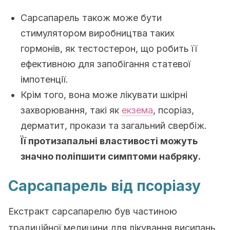
С
арсапарель
також може бути
стимулятором виробництва таких
гормонів, як тестостерон, що робить її
ефективною для запобігання статевої
імпотенції.
Крім того, вона може лікувати шкірні
захворювання, такі як
екзема
, псоріаз,
дерматит, прокази та загальний свербіж.
Її протизапальні властивості можуть
значно поліпшити симптоми набряку.
С
арсапарель
від псоріазу
Екстракт
сарсапарелю
був частиною
традиційної медицини для лікування висипань