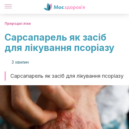
Природні ліки
Сарсапарель як засіб
для лікування псоріазу
3 хвилин
Сарсапарель як засіб для лікування псоріазу