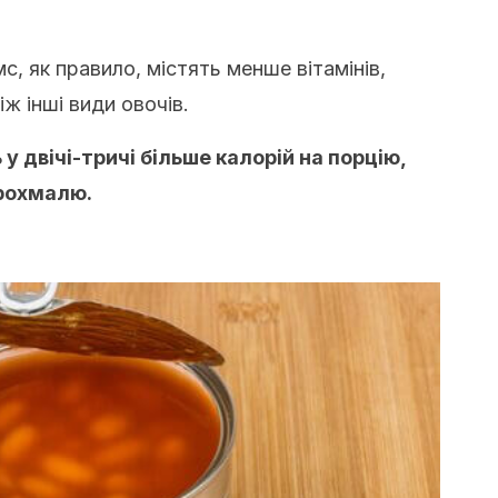
мс, як правило, містять менше вітамінів,
іж інші види овочів.
у двічі-тричі більше калорій на порцію,
крохмалю.