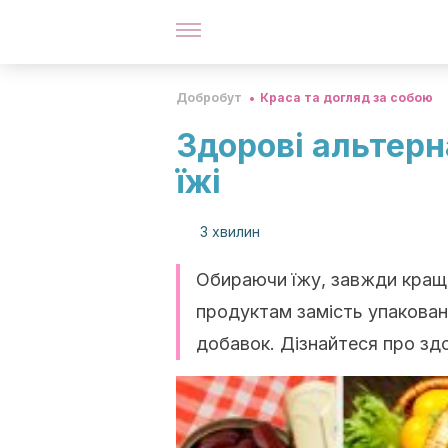
Добробут
Краса та догляд за собою
Здорові альтерн
їжі
3 хвилин
Обираючи їжу, завжди кращ
продуктам замість упаковани
добавок. Дізнайтеся про зд