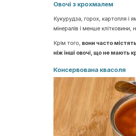
Овочі з крохмалем
Кукурудза, горох, картопля і я
мінералів і менше клітковини, н
Крім того,
вони часто містять 
ніж інші овочі, що не мають 
Консервована квасоля