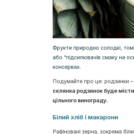
Фрукти природно солодкі, том
або “підсилювачів смаку на ос
консервах.
Подумайте про це: родзинки –
склянка родзинок буде місти
цільного винограду.
Білий хліб і макарони
Рафіновані зерна, зокрема біли