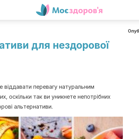
Опуб
ативи для нездорової
е віддавати перевагу натуральним
х, оскільки так ви уникнете непотрібних
орові альтернативи.