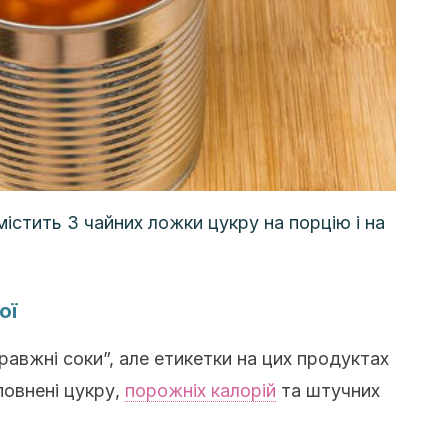
 містить 3 чайних ложки цукру на порцію і на
ої
авжні соки”, але етикетки на цих продуктах
овнені цукру,
порожніх калорій
та штучних