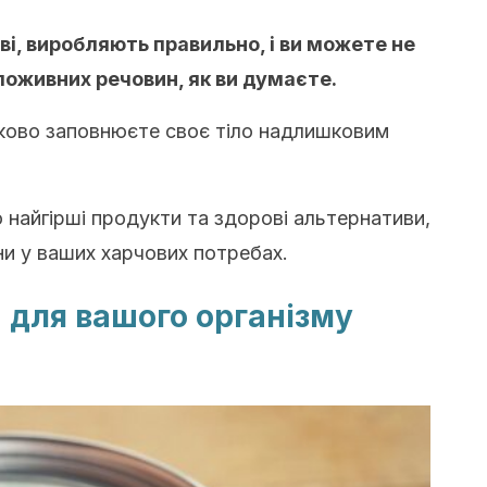
ові, виробляють правильно, і ви можете не
 поживних речовин, як ви думаєте.
ково заповнюєте своє тіло надлишковим
о найгірші продукти та здорові альтернативи,
ни у ваших харчових потребах.
 для вашого організму