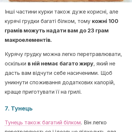
Інші частини курки також дуже корисні, але
курячі грудки багаті білком, тому
кожні 100
грамів можуть надати вам до 23 грам
макроелементів.
Курячу грудку можна легко перетравлювати,
оскільки
в ній немає багато жиру
, який не
дасть вам відчути себе насиченими. Щоб
уникнути споживання додаткових калорій,
краще приготувати її на грилі.
7. Тунець
Тунець також багатий білком
. Він легко
перетравлюється і ідеально підходить для