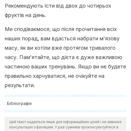
Рекомендують їсти від двох до чотирьох
фруктів на день.
Ми сподіваємося, що після прочитання всіх
наших порад, вам вдасться набрати м’язову
масу, як ви хотіли вже протягом тривалого
часу. Пам’ятайте, що дієта є дуже важливою
частиною ваших тренувань. Якщо ви не будете
правильно харчуватися, не очікуйте на
результати.
Бібліографія
Ghazzawi, H. A., Hussain, M. A., Raziq, K. M., Alsendi, K. K.,
Цей текст надається лише для інформаційних цілей і не замінює
Alaamer, R. O., Jaradat, M., Alobaidi, S., Al Aqili, R., Trabelsi,
консультацію з фахівцем. У разі сумнівів проконсультуйтеся зі