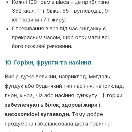
Кожні 100 грамів вівса – це приблизно
352 ккал, 11 г білка, 55 г вуглеводів, 9 г
клітковини і 7 г жиру.
Споживання вівса під час сніданку є
прекрасним часом, щоб отримати всі
його поживні речовини.
10. Горіхи, фрукти та насіння
Вибір дуже великий, наприклад, мигдаль,
фундук або будь-який тип насіння, наприклад,
льон, кіноа, чіа або насіння кунжуту. Ці горіхи
забезпечують білок, здорові жири і
високоякісні вуглеводи.
Тому добре
продумана і збалансована дієта повинна