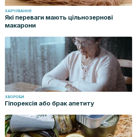
ХАРЧУВАННЯ
Які переваги мають цільнозернові
макарони
ХВОРОБИ
Гіпорексія або брак апетиту