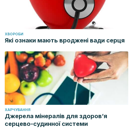
Waddington F, Naunton M, Thomas J. Paracetamol and
analgesic nephropathy: Are you kidneying me?.
Int Med
Case Rep J
. 2014;8:1–5. Published 2014 Dec 15.
doi:10.2147/IMCRJ.S71471
ХВОРОБИ
Які ознаки мають вроджені вади серця
ХАРЧУВАННЯ
Джерела мінералів для здоров’я
серцево-судинної системи