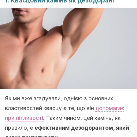
1. Квасцовий камінь як дезодорант
Як ми вже згадували, однією з основних
властивостей квасцу є те, що він
допомагає
при пітливості
. Таким чином, цей камінь, як
правило,
є ефективним дезодорантом, який