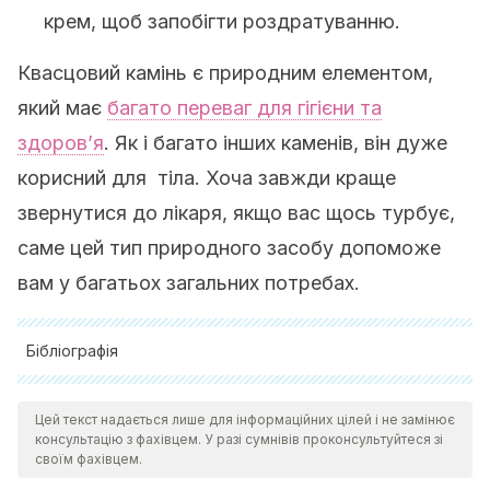
крем, щоб запобігти роздратуванню.
Квасцовий камінь є природним елементом,
який має
багато переваг для гігієни та
здоров’я
. Як і багато інших каменів, він дуже
корисний для тіла. Хоча завжди краще
звернутися до лікаря, якщо вас щось турбує,
саме цей тип природного засобу допоможе
вам у багатьох загальних потребах.
Бібліографія
Alzomor, A. K., Moharram, A. S. & Al Absi, N. M. (2014).
Цей текст надається лише для інформаційних цілей і не замінює
Formulation and evaluation of potash alum as deodorant
консультацію з фахівцем. У разі сумнівів проконсультуйтеся зі
lotion and after shaving astringent as cream and gel.
своїм фахівцем.
International current pharmaceutical journal
,
3
(2), 228-233.