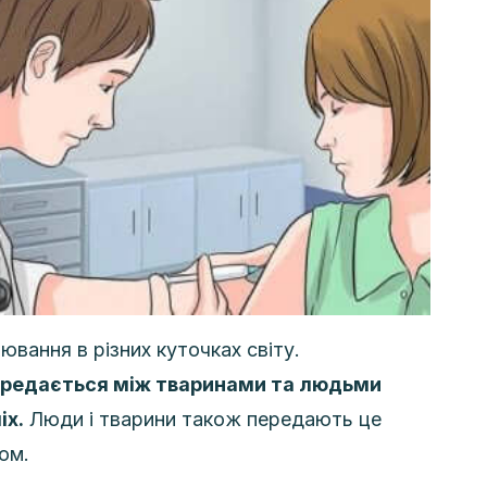
рювання в різних куточках світу.
ередається між тваринами та людьми
іх.
Люди і тварини також передають це
ом.