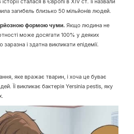
сторії сталася в Європі в XIV ст. Її назвали
нила загибель близько 50 мільйонів людей.
ерйозною формою чуми.
Якщо людина не
ертності може досягати 100% у деяких
 заразна і здатна викликати епідемії.
ання, яке вражає тварин, і хоча це буває
й. Її викликає бактерія Yersinia pestis, яку
х.