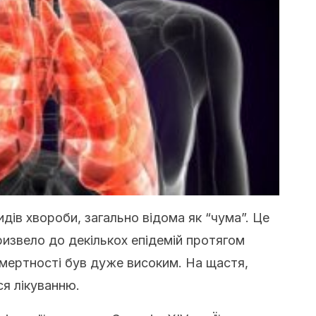
идів хвороби, загально відома як “чума”. Це
извело до декількох епідемій протягом
 смертності був дуже високим. На щастя,
ся лікуванню.