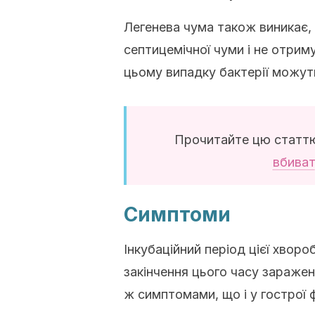
Легенева чума також виникає,
септицемічної чуми і не отрим
цьому випадку бактерії можуть
Прочитайте цю статт
вбиват
Симптоми
Інкубаційний період цієї хворо
закінчення цього часу заражен
ж симптомами, що і у гострої 