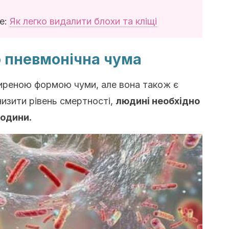
е:
Як легко видалити блохи та кліщі
о пневмонічна чума
иреною формою чуми, але вона також є
изити рівень смертності,
людині необхідно
години.