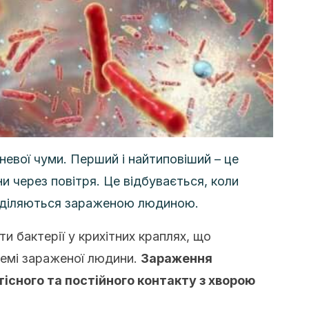
евої чуми. Перший і найтиповіший – це
 через повітря. Це відбувається, коли
виділяються зараженою людиною.
и бактерії у крихітних краплях, що
емі зараженої людини.
Зараження
тісного та постійного контакту з хворою