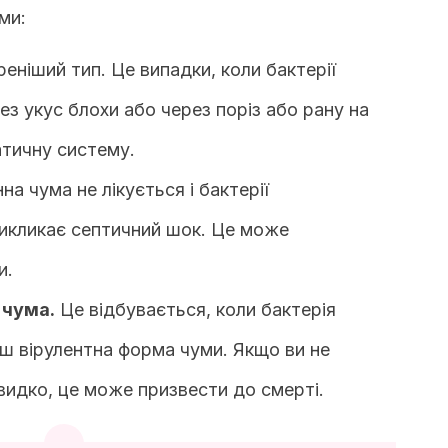
ми:
ніший тип. Це випадки, коли бактерії
ез укус блохи або через поріз або рану на
атичну систему.
а чума не лікується і бактерії
викликає септичний шок. Це може
и.
 чума.
Це відбувається, коли бактерія
ьш вірулентна форма чуми. Якщо ви не
идко, це може призвести до смерті.