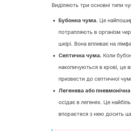
Виділяють три основні типи чу
Бубонна чума.
Це найпошире
потрапляють в організм чер
шкірі. Вона впливає на лімф
Септична чума.
Коли бубонн
накопичуються в крові, це 
призвести до септичної чум
Легенева або пневмонічна
осідає в легенях. Це найбіл
впораєтеся з нею досить шв