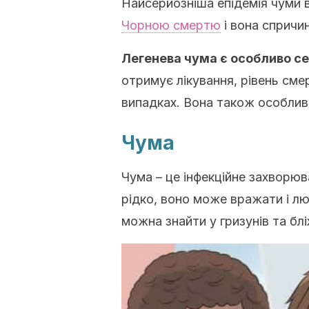
Найсерйозніша епідемія чуми в і
Чорною смертю
і вона спричи
Легенева чума є особливо с
отримує лікування, рівень см
випадках. Вона також особливо
Чума
Чума – це інфекційне захворюв
рідко, воно може вражати і люде
можна знайти у гризунів та блі