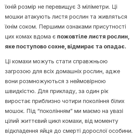
їхній розмір не перевищує 3 міліметри. Ці
мошки атакують листя рослин та живляться
їхнім соком. Першими ознаками присутності
цих комах вдома є
пожовтіле листя рослин,
яке поступово сохне, відмирає та опадає.
Ці комахи можуть стати справжньою
загрозою для всіх домашніх рослин, адже
вони розмножуються з неймовірною
швидкістю. Для прикладу, за один рік
виростає приблизно чотири покоління білих
мошок. Під “поколінням” ми маємо на увазі
цілий життєвий цикл комахи, від моменту
відкладення яйця до смерті дорослої особини.