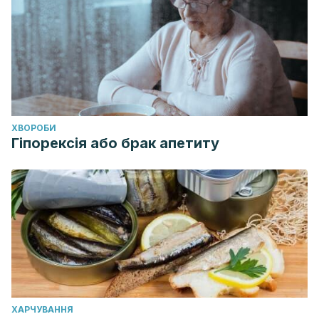
ХВОРОБИ
Гіпорексія або брак апетиту
ХАРЧУВАННЯ