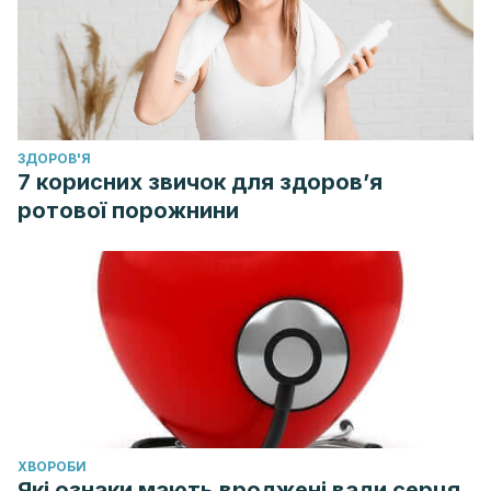
ЗДОРОВ'Я
7 корисних звичок для здоров’я
ротової порожнини
ХВОРОБИ
Які ознаки мають вроджені вади серця