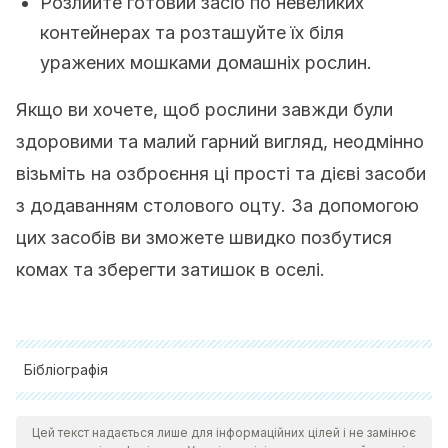
Розлийте готовий засіб по невеликих
контейнерах та розташуйте їх біля
уражених мошками домашніх рослин.
Якщо ви хочете, щоб рослини завжди були
здоровими та малий гарний вигляд, неодмінно
візьміть на озброєння ці прості та дієві засоби
з додаванням столового оцту. За допомогою
цих засобів ви зможете швидко позбутися
комах та зберегти затишок в оселі.
Бібліографія
Ali, Zeshan & Wang, Zhenbin & AMIR, RAI & Younas, Shoaib
Цей текст надається лише для інформаційних цілей і не замінює
& Wali, Asif & Adowa, Nana & Ayim, Ishmael. (2018).