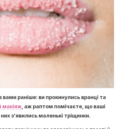
 вами раніше: ви прокинулись вранці та
 макіяж
, аж раптом помічаєте, що ваші
 них з’явились маленькі тріщинки.