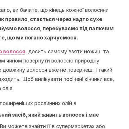
кало, ви бачите, що кінець кожної волосини
як правило, стається через надто сухе
арбуємо волосся, перебуваємо під палючим
 те, що ми погано харчуємося.
о волосся
, досить самому взяти ножиці та
аким чином повернути волоссю природну
е довжину волосся вже не повернеш. І такий
ходить. Щоб вилікувати посічені кінчики все,
 олія.
йпоширеніших рослинних олій в
ний засіб, який живить волосся і має
Ви можете знайти її в супермаркетах або