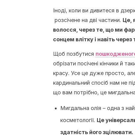
Іноді, коли ви дивитеся в дзер
розсічене на дві частини.
Це, 
волосся, через те, що ми ф
сонцем влітку і навіть через
Щоб позбутися
пошкодженог
обрізати посічені кінчики й т
красу. Усе це дуже просто, ал
кардинальний спосіб нам не під
що вам потрібно, це мигдальна
Мигдальна олія – одна з на
косметології.
Це універсаль
здатність його зцілювати.