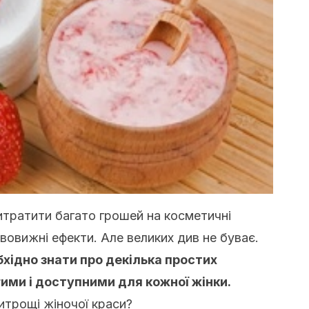
итратити багато грошей на косметичні
вовижні ефекти. Але великих див не буває.
бхідно знати про декілька простих
гими і доступними для кожної жінки.
итрощі жіночої краси?