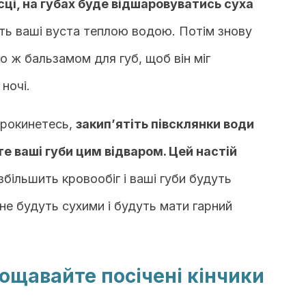
сці, на губах буде відшаровуватись суха
ть ваші вуста теплою водою. Потім знову
о ж бальзамом для губ, щоб він міг
ночі.
прокинетесь,
закип’ятіть півсклянки води
 ваші губи цим відваром. Цей настій
більшить кровообіг і ваші губи будуть
не будуть сухими і будуть мати гарний
рощавайте посічені кінчики