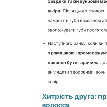
Завдяки такій цукровій ма
шкіра.
Після цього сполосні
намастіть губи вазеліном аб
зволожувати губи протягом 
Наступного ранку, коли ви 
з ромашкою і промасажуйте
повинен бути гарячим.
Це з
виглядати здоровими, вони 
колір.
Хитрість друга: п
волосся