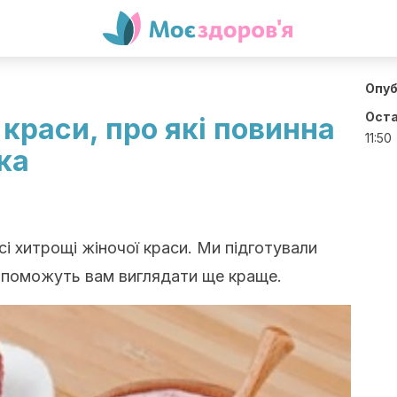
Опуб
Оста
 краси, про які повинна
11:50
ка
сі хитрощі жіночої краси. Ми підготували
 допоможуть вам виглядати ще краще.