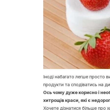
Іноді набагато легше просто в
продукти та сподіватись на ди
Ось чому дуже корисно і нео
хитрощів краси, які є недоро
Хочете дізнатися більше про х