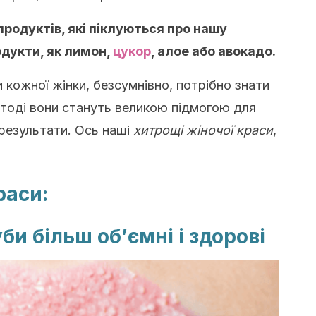
продуктів, які піклуються про нашу
одукти, як лимон,
цукор
, алое або авокадо.
кожної жінки, безсумнівно, потрібно знати
й тоді вони стануть великою підмогою для
 результати. Ось наші
хитрощі жіночої краси
,
раси:
би більш об’ємні і здорові