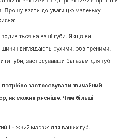
ядали повнішими та здоровішими є прості й
и. Прошу взяти до уваги цю маленьку
рисна:
 подивіться на ваші губи. Якщо ви
іщини і виглядають сухими, обвітреними,
ити губи, застосувавши бальзам для губ
,
потрібно застосовувати звичайний
ор, як можна рясніше. Чим більші
ий і ніжний масаж для ваших губ.