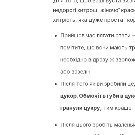
Для того, щоб ваші вуста вигл
недорогі хитрощі жіночої крас
хитрість, яка дуже проста і ко
Прийшов час лягати спати –
помітите, що вони мають тр
необхідно відразу ж зволож
або вазелін.
Після того як ви зробили це
цукор. Обмочіть губи в цук
гранули цукру,
тим краще.
Після цього зробіть маленьк