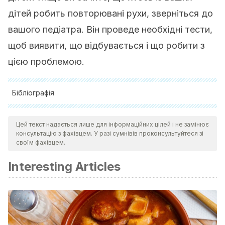
дітей робить повторювані рухи, зверніться до
вашого педіатра. Він проведе необхідні тести,
щоб виявити, що відбувається і що робити з
цією проблемою.
Бібліографія
Association, A. P. (2013).
DSM 5
.
American Journal of
Цей текст надається лише для інформаційних цілей і не замінює
Psychiatry
(p. 991).
консультацію з фахівцем. У разі сумнівів проконсультуйтеся зі
https://doi.org/10.1176/appi.books.9780890425596.744053
своїм фахівцем.
Díaz-Atienza, F., García Pablos, C., & Martín Romera, A.
Interesting Articles
(2004). Diagnóstico precoz de los Trastornos
Generalizados del Desarrollo.
Revista de Psiquiatría y
Psicología Del Niño y Del Adolescente
,
4
(2), 127–144.
Retrieved from