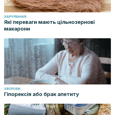
ХАРЧУВАННЯ
Які переваги мають цільнозернові
макарони
ХВОРОБИ
Гіпорексія або брак апетиту