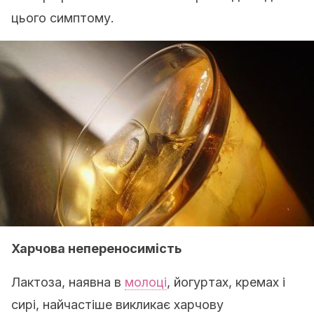
цього симптому.
Харчова непереносимість
Лактоза, наявна в
молоці
, йогуртах, кремах і
сирі, найчастіше викликає харчову