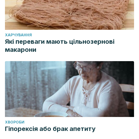
ХАРЧУВАННЯ
Які переваги мають цільнозернові
макарони
ХВОРОБИ
Гіпорексія або брак апетиту