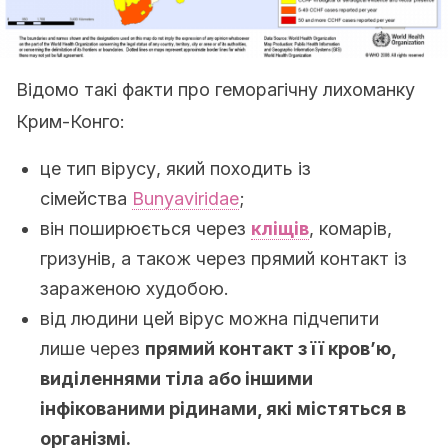
Відомо такі факти про геморагічну лихоманку
Крим-Конго:
це тип вірусу, який походить із
сімейства
Bunyaviridae
;
він поширюється через
кліщів
, комарів,
гризунів, а також через прямий контакт із
зараженою худобою.
від людини цей вірус можна підчепити
лише через
прямий контакт з її кров’ю,
виділеннями тіла або іншими
інфікованими рідинами, які містяться в
організмі.