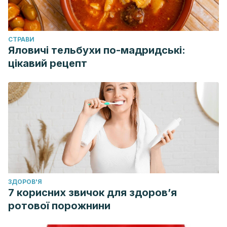
Medicine.
https://doi.org/10.1056/NEJMoa1615162
CТРАВИ
Яловичі тельбухи по-мадридські:
цікавий рецепт
ЗДОРОВ'Я
7 корисних звичок для здоров’я
ротової порожнини