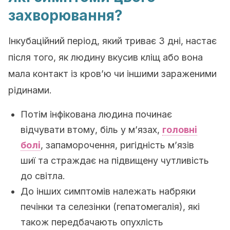
захворювання?
Інкубаційний період, який триває 3 дні, настає
після того, як людину вкусив кліщ або вона
мала контакт із кров’ю чи іншими зараженими
рідинами.
Потім інфікована людина починає
відчувати втому, біль у м’язах,
головні
болі
, запаморочення, ригідність м’язів
шиї та страждає на підвищену чутливість
до світла.
До інших симптомів належать набряки
печінки та селезінки (гепатомегалія), які
також передбачають опухлість