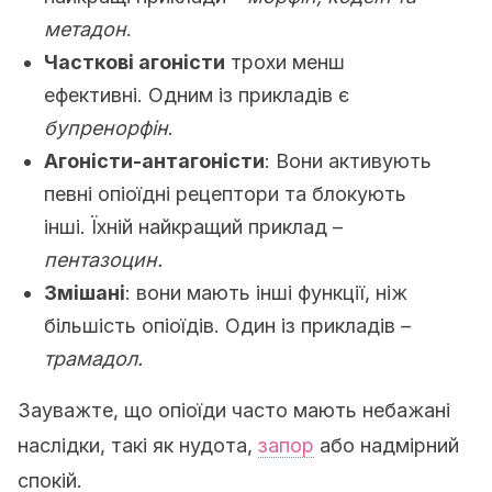
метадон
.
Часткові агоністи
трохи менш
ефективні. Одним із прикладів є
бупренорфін
.
Агоністи-антагоністи
: Вони активують
певні опіоїдні рецептори та блокують
інші. Їхній найкращий приклад –
пентазоцин.
Змішані
: вони мають інші функції, ніж
більшість опіоїдів. Один із прикладів –
трамадол.
Зауважте, що опіоїди часто мають небажані
наслідки, такі як нудота,
запор
або надмірний
спокій.