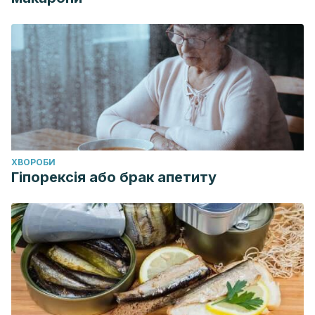
ХВОРОБИ
Гіпорексія або брак апетиту