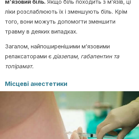
м’язовий біль.
Якщо біль походить з м’язів, ці
ліки розслаблюють їх і зменшують біль. Крім
того, вони можуть допомогти зменшити
травму в деяких випадках.
Загалом, найпоширенішими м’язовими
релаксаторами є
діазепам, габапентин та
топірамат.
Місцеві анестетики