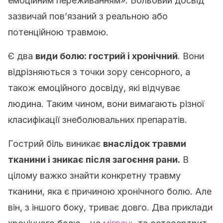
емоційним переживанням». Больовий досвід
зазвичай пов’язаний з реальною або
потенційною травмою.
Є два
види болю: гострий і хронічний
. Вони
відрізняються з точки зору сенсорного, а
також емоційного досвіду, які відчуває
людина. Таким чином, вони вимагають різної
класифікації знеболювальних препаратів.
Гострий біль виникає
внаслідок травми
тканини і зникає після загоєння рани.
В
цілому важко знайти конкретну травму
тканини, яка є причиною хронічного болю. Але
він, з іншого боку, триває довго. Два приклади