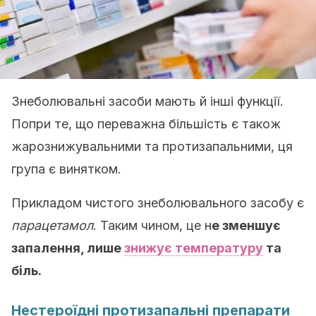
Знеболювальні засоби мають й інші функції.
Попри те, що переважна більшість є також
жарознижувальними та протизапальними, ця
група є винятком.
Прикладом чистого знеболювального засобу є
парацетамол
. Таким чином, це н
е зменшує
запалення, лише
знижує температуру
та
біль.
Нестероїдні протизапальні препарати