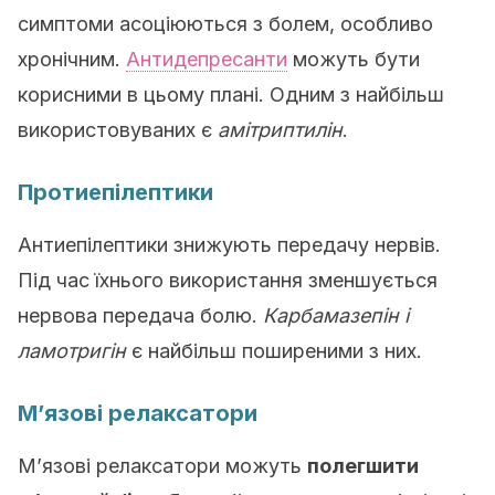
симптоми асоціюються з болем, особливо
хронічним.
Антидепресанти
можуть бути
корисними в цьому плані. Одним з найбільш
використовуваних є
амітриптилін
.
Протиепілептики
Антиепілептики знижують передачу нервів.
Під час їхнього використання зменшується
нервова передача болю.
Карбамазепін і
ламотригін
є найбільш поширеними з них.
М’язові релаксатори
М’язові релаксатори можуть
полегшити