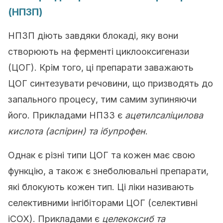
(НПЗП)
НПЗП діють завдяки блокаді, яку вони
створюють на ферменті циклооксигенази
(ЦОГ). Крім того, ці препарати заважають
ЦОГ синтезувати речовини, що призводять до
запального процесу, тим самим зупиняючи
його. Прикладами НПЗЗ є
ацетилсаліцилова
кислота (аспірин) та ібупрофен
.
Однак є різні типи ЦОГ та кожен має свою
функцію, а також є знеболювальні препарати,
які блокують кожен тип. Ці ліки називають
селективними інгібіторами ЦОГ (селективні
iCOX). Прикладами є
целекоксиб та