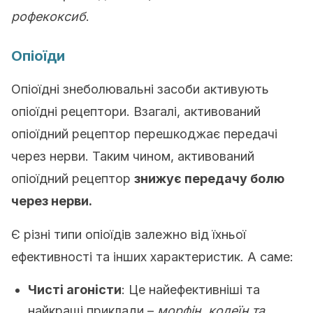
рофекоксиб
.
Опіоїди
Опіоїдні знеболювальні засоби активують
опіоїдні рецептори. Взагалі, активований
опіоїдний рецептор перешкоджає передачі
через нерви. Таким чином, активований
опіоїдний рецептор
знижує передачу болю
через нерви.
Є різні типи опіоїдів залежно від їхньої
ефективності та інших характеристик. А саме:
Чисті агоністи
: Це найефективніші та
найкращі приклади –
морфін, кодеїн та