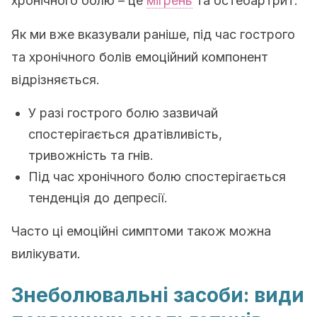
хронічного болю – це
мігрень
та остеоартрит.
Як ми вже вказували раніше, під час гострого
та хронічного болів емоційний компонент
відрізняється.
У разі гострого болю зазвичай
спостерігається дратівливість,
тривожність та гнів.
Під час хронічного болю спостерігається
тенденція до депресії.
Часто ці емоційні симптоми також можна
вилікувати.
Знеболювальні засоби: види