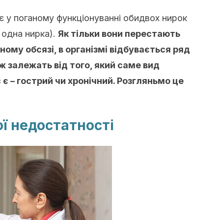
є у поганому функціонуванні обидвох нирок
е одна нирка).
Як тільки вони перестають
вному обсязі, в організмі відбувається ряд
ож залежать від того, який саме вид
 є – гострий чи хронічний. Розгляньмо це
ї недостатності