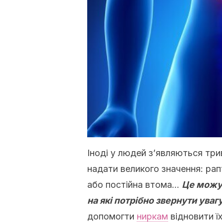
Іноді у людей з’являються три
надати великого значення: рап
або постійна втома…
Це можут
на які потрібно звернути уваг
допомогти
ниркам
відновити їх