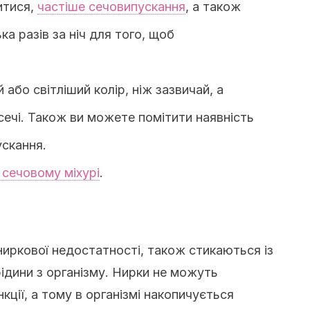
итися,
частіше сечовипускання
, а також
а разів за ніч для того, щоб
 або світліший колір, ніж зазвичай, а
сечі. Також ви можете помітити наявність
ускання.
 сечовому міхурі
.
ниркової недостатності, також стикаються із
ідини з організму. Нирки не можуть
кції, а тому в організмі накопичується