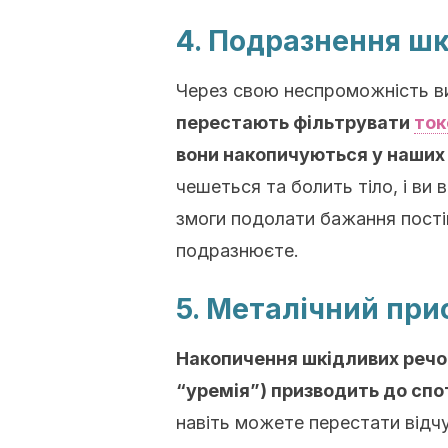
4. Подразнення шк
Через свою неспроможність ви
перестають фільтрувати
ток
вони накопичуються у наших
чешеться та болить тіло, і ви
змоги подолати бажання постій
подразнюєте.
5. Металічний при
Накопичення шкідливих речов
“уремія”) призводить до спо
навіть можете перестати відч