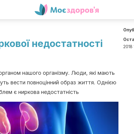
Опуб
Оста
ркової недостатності
2018 
рганом нашого організму. Люди, які мають
уть вести повноцінний образ життя. Однією
блем є ниркова недостатність