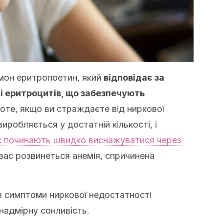
мон еритропоетин, який
відповідає за
і еритроцитів, що забезпечують
те, якщо ви страждаєте від ниркової
иробляється у достатній кількості, і
к починають швидко виснажуватися через
 вас розвинеться анемія, спричинена
 симптоми ниркової недостатності
надмірну сонливість.