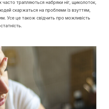
их часто трапляються набряки ніг, щиколоток,
 людей скаржаться на проблеми із взуттям,
им. Усе це також свідчить про можливість
статність.