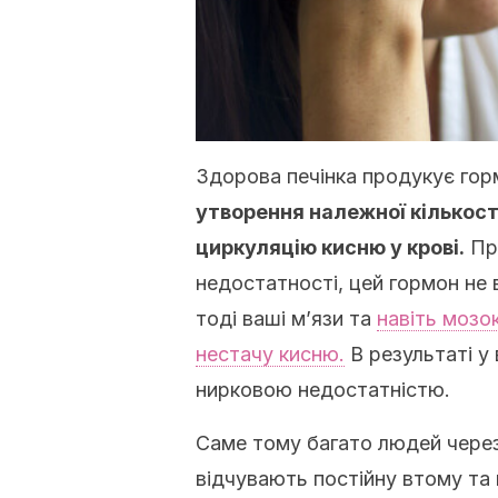
Здорова печінка продукує гор
утворення належної кількост
циркуляцію кисню у крові.
Про
недостатності, цей гормон не в
тоді ваші м’язи та
навіть мозо
нестачу кисню.
В результаті у
нирковою недостатністю.
Саме тому багато людей через
відчувають постійну втому та 