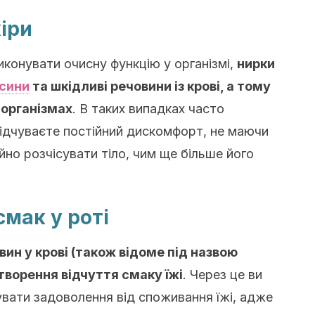
іри
конувати очисну функцію у організмі,
нирки
сини
та шкідливі речовини із крові, а тому
 організмах
. В таких випадках часто
 відчуваєте постійний дискомфорт, не маючи
но розчісувати тіло, чим ще більше його
смак у роті
ин у крові (також відоме під назвою
творення відчуття смаку їжі
. Через це ви
увати задоволення від споживання їжі, адже