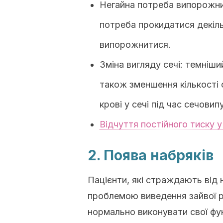
Негайна потреба випорожн
потреба прокидатися декільк
випорожнитися.
Зміна вигляду сечі: темніший
також зменшення кількості 
крові у сечі під час сечовип
Відчуття постійного тиску у
2. Поява набряків
Пацієнти, які страждають від 
проблемою виведення зайвої р
нормально виконувати свої фун