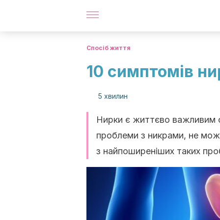
Спосіб життя
10 симптомів ни
5 хвилин
Нирки є життєво важливим о
проблеми з никрами, не мож
з найпоширеніших таких про