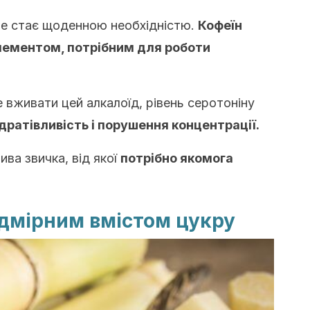
це стає щоденною необхідністю.
Кофеїн
лементом, потрібним для роботи
 вживати цей алкалоїд, рівень серотоніну
 дратівливість і порушення концентрації.
ва звичка, від якої
потрібно якомога
адмірним вмістом цукру