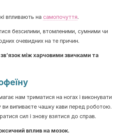
 які впливають на
самопочуття
.
тися безсилими, втомленими, сумними чи
одних очевидних на те причин.
 зв’язок між харчовими звичками та
кофеїну
магає нам триматися на ногах і виконувати
у ви випиваєте чашку кави перед роботою.
ратися сил і знову взятися до справ.
ксичний вплив на мозок.