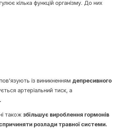
гулює кілька функцій організму. До них
 пов’язують із виникненням
депресивного
ується артеріальний тиск, а
.
оні також
збільшує вироблення гормонів
 спричиняти розлади травної системи.