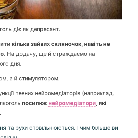
голь діє як депресант.
ити кілька зайвих скляночок, навіть не
го
. На додачу, ще й страждаємо на
ого дня.
ом, а й стимулятором.
ункції певних нейромедіаторів (наприклад,
лкоголь
посилює
нейромедіатори
, які
.
я та рухи сповільнюються. І чим більше ви
слідки.