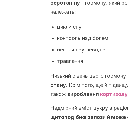
серотоніну
– гормону, який ре
належать:
цикли сну
контроль над болем
нестача вуглеводів
травлення
Низький рівень цього гормону
стану
. Крім того, ще й підвищ
також
вироблення
кортизолу
Надмірний вміст цукру в раці
щитоподібної залози й може