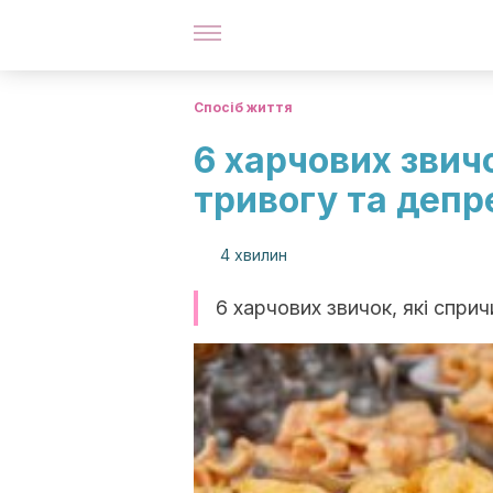
Спосіб життя
6 харчових звич
тривогу та депр
4 хвилин
6 харчових звичок, які спри