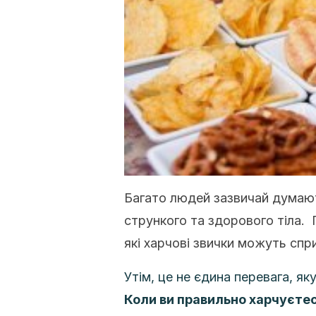
Багато людей зазвичай думают
стрункого та здорового тіла. 
які харчові звички можуть спр
Утім, це не єдина перевага, я
Коли ви правильно харчуєтес