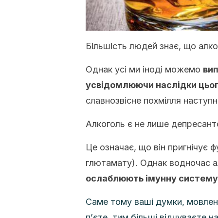
Більшість людей знає, що алко
Однак усі ми іноді можемо
вип
усвідомлюючи наслідки цьо
славнозвісне похмілля наступн
Алкоголь є не лише депресант
Це означає, що він пригнічує ф
глютамату). Однак водночас а
ослаблюють імунну систему
Саме тому ваші думки, мовленн
п’єте, тим більші відчуваєте на