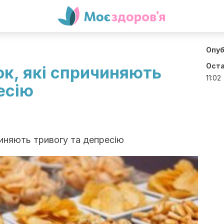
Опуб
Оста
ок, які спричиняють
11:02
есію
чиняють тривогу та депресію