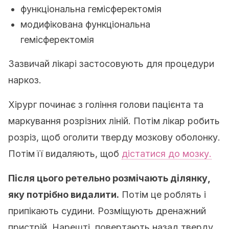
функціональна гемісферектомія
модифікована функціональна
гемісферектомія
Зазвичай лікарі застосовують для процедури
наркоз.
Хірург починає з гоління голови пацієнта та
маркування розрізних ліній. Потім лікар робить
розріз, щоб оголити тверду мозкову оболонку.
Потім її видаляють, щоб
дістатися до мозку.
Після цього ретельно розмічають ділянку,
яку потрібно видалити.
Потім це роблять і
припікають судини. Розміщують дренажний
пристрій. Нарешті, повертають назад тверду