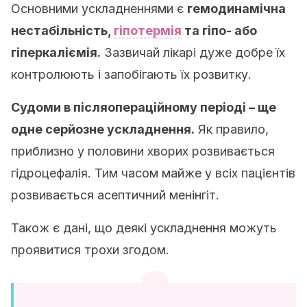
Основними ускладненнями є
гемодинамічна
нестабільність,
гіпотермія
та гіпо- або
гіперкаліємія.
Зазвичай лікарі дуже добре їх
контролюють і запобігають їх розвитку.
Судоми в післяопераційному періоді – ще
одне серйозне ускладнення.
Як правило,
приблизно у половини хворих розвивається
гідроцефалія. Тим часом майже у всіх пацієнтів
розвивається асептичний менінгіт.
Також є дані, що деякі ускладнення можуть
проявитися трохи згодом.