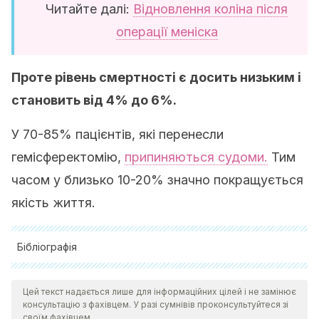
Читайте далі:
Відновлення коліна після
операції меніска
Проте рівень смертності є досить низьким і
становить від 4% до 6%.
У 70-85% пацієнтів, які перенесли
гемісферектомію,
припиняються судоми.
Тим
часом у близько 10-20% значно покращується
якість життя.
Бібліографія
Obrador Alcalde, S. (1951). Hemisferectomía en el
Цей текст надається лише для інформаційних цілей і не замінює
tratamiento de las convulsiones de la hemiplejía infantil por
консультацію з фахівцем. У разі сумнівів проконсультуйтеся зі
hemiatrofía cerebral. Arquivos de Neuro-Psiquiatria, 9(3),
своїм фахівцем.