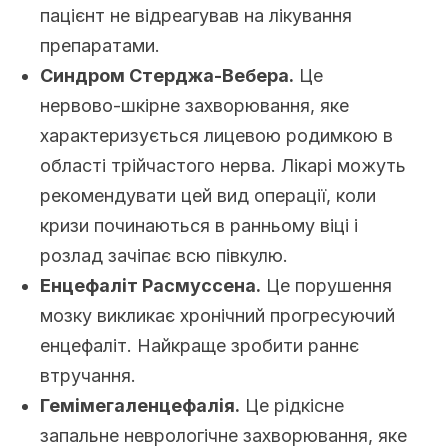
пацієнт не відреагував на лікування
препаратами.
Синдром Стерджа-Вебера.
Це
нервово-шкірне захворювання, яке
характеризується лицевою родимкою в
області трійчастого нерва. Лікарі можуть
рекомендувати цей вид операції, коли
кризи починаються в ранньому віці і
розлад зачіпає всю півкулю.
Енцефаліт Расмуссена.
Це порушення
мозку викликає хронічний прогресуючий
енцефаліт. Найкраще зробити раннє
втручання.
Гемімегаленцефалія.
Це рідкісне
запальне неврологічне захворювання, яке