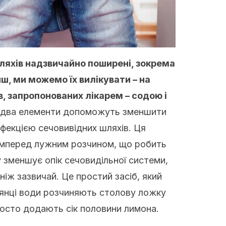
шляхів надзвичайно поширені, зокрема
ш, ми можемо їх вилікувати – на
, запропонованих лікарем – содою і
і два елементи допоможуть зменшити
 інфекцією сечовивідних шляхів. Ця
амперед лужним розчином, що робить
 зменшує опік сечовидільної системи,
ніж зазвичай. Це простий засіб, який
клянці води розчиняють столову ложку
росто додають сік половини лимона.