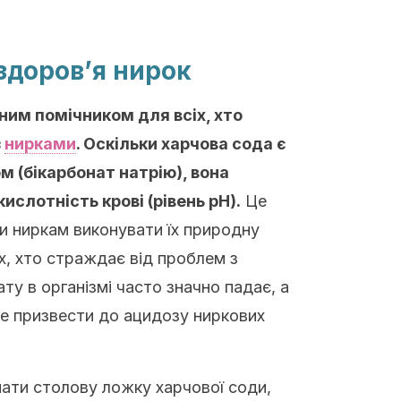
 здоров’я нирок
ним помічником для всіх, хто
з
нирками
. Оскільки харчова сода є
 (бікарбонат натрію), вона
слотність крові (рівень рН).
Це
и ниркам виконувати їх природну
х, хто страждає від проблем з
ату в організмі часто значно падає, а
е призвести до ацидозу ниркових
ати столову ложку харчової соди,