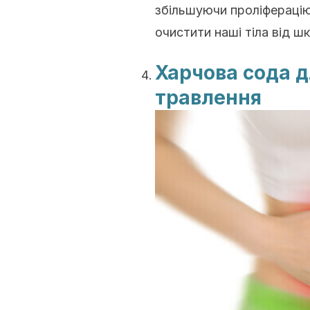
збільшуючи проліферацію
очистити наші тіла від ш
Харчова сода 
травлення