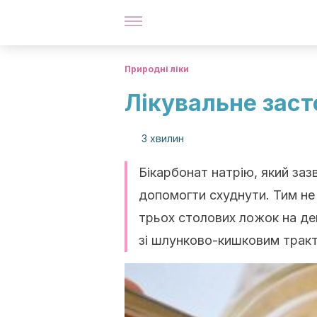
Природні ліки
Лікувальне заст
3 хвилин
Бікарбонат натрію, який за
допомогти схуднути. Тим не
трьох столових ложок на де
зі шлунково-кишковим трак