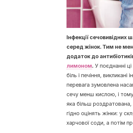
Інфекції сечовивідних 
серед жінок. Тим не мен
додаток до антибіотиків
лимоном
.
У поєднанні ц
біль і печіння, викликані
перевага зумовлена нас
сечу менш кислою, і тому
яка більш роздратована, 
гідно оцінять жінки: у с
харчової соди, а потім п