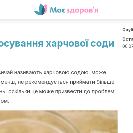
Опуб
Оста
осування харчової соди
06:0
звичай називають харчовою содою, може
 менш, не рекомендується приймати більше
нь, оскільки це може призвести до проблем
том.