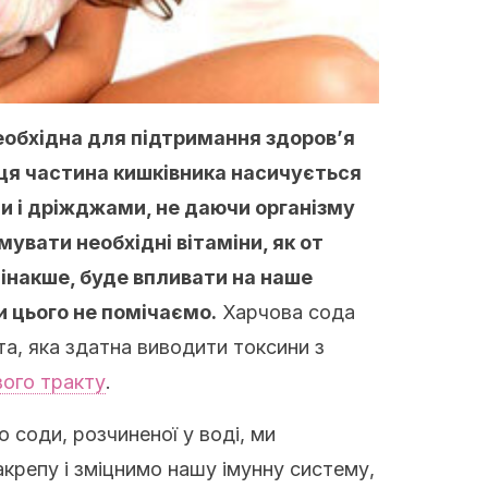
еобхідна для підтримання здоров’я
і ця частина кишківника насичується
 і дріжджами, не даючи організму
мувати необхідні вітаміни, як от
и інакше, буде впливати на наше
и цього не помічаємо.
Харчова сода
та, яка здатна виводити токсини з
ого тракту
.
 соди, розчиненої у воді, ми
крепу і зміцнимо нашу імунну систему,