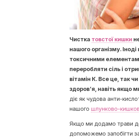
Чистка
товстої кишки
н
нашого організму. Інод
токсичними елементами
переробляти сіль і отри
вітамін К. Все це, так ч
здоров’я, навіть якщо м
діє як чудова анти-кисло
нашого
шлунково-кишков
Якщо ми додамо трави до
допоможемо запобігти за