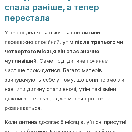
спала раніше, а тепер
перестала
У перші два місяці життя сон дитини
переважно спокійний, утім
після третього чи
четвертого місяця він стає значно
чутливіший
. Саме тоді дитина починає
частіше прокидатися. Багато матерів
звинувачують себе у тому, що вони не змогли
навчити дитину спати вночі, утім такі зміни
цілком нормальні, адже малеча росте та
розвивається.
Коли дитина досягає 8 місяців, у її сні присутні
всі фази (чотири фази повільного сну й одна