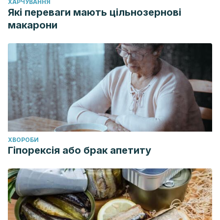
ХАРЧУВАННЯ
Які переваги мають цільнозернові
макарони
ХВОРОБИ
Гіпорексія або брак апетиту