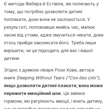
Є методи Фебера й Естівіля, які полягають у
тому, що потрібно дозволити дитині
поплакати, доки вона не заспокоїться. У
результаті, поплакавши якийсь час, малюк
засне від утоми, адже змучиться чекати, доки
хтось прийде заколисати його. Треба лише
вирішити, чи це підходить для вас і вашої
дитини.
Згідно з думкою лікаря Рози Хове, автора
книги
Sleeping Without Tears (“Сон без сліз”),
якщо дозволяти дитині плакати, вона може
пережити емоційний шок
. Це змінює
гормони, які регулюють емоції, і вчить дитину,
що не потрібно подавати жодних сигналів чи