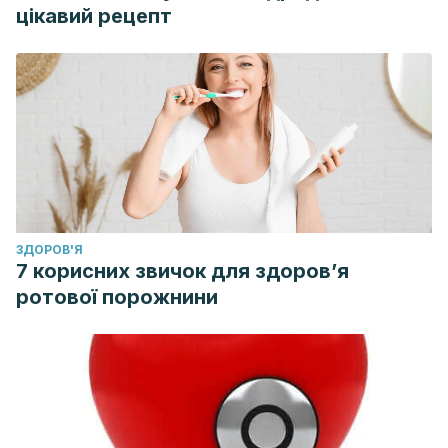
цікавий рецепт
con amor
. Temas de hoy.
ЗДОРОВ'Я
7 корисних звичок для здоров’я
ротової порожнини