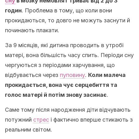
сну
в мозку немовлят триває від 2 до 3
годин
. Проблема в тому, що коли вони
прокидаються, то довго не можуть заснути й
починають плакати.
За 9 місяців, які дитина проводить в утробі
матері, вона більшість часу спить. Періоди сну
чергуються з періодами харчування, що
відбувається через
пуповину
.
Коли малеча
прокидається, вона чує серцебиття та
голос матері й потім знову засинає
.
Саме тому після народження діти відчувають
потужний
стрес
і фактично вперше стикають з
реальним світом.