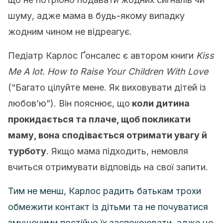
шуму, адже мама в будь-якому випадку
жодним чином не відреагує.
Педіатр Карлос Ґонсалес є автором книги
Kiss
Me A lot. How to Raise Your Children With Love
(“Багато цілуйте мене. Як виховувати дітей із
любов’ю”). Він пояснює, що
коли дитина
прокидається та плаче, щоб покликати
маму, вона сподівається отримати увагу й
турботу
. Якщо мама підходить, немовля
вчиться отримувати відповідь на свої запити.
Тим не менш, Карлос радить батькам трохи
обмежити контакт із дітьми та не почуватися
змушеними постійно їх заспокоювати, адже це