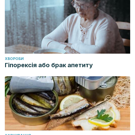
ХВОРОБИ
Гіпорексія або брак апетиту