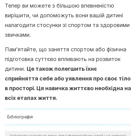
Тепер ви можете з більшою впевненістю
вирішити, чи допоможуть вони вашій дитині
налагодити стосунки зі спортом та здоровими
звичками.
Пам’ятайте, що заняття спортом або фізична
підготовка суттєво впливають на розвиток
дитини.
Це також полегшить їхнє
сприйняття себе або уявлення про своє тіло
в просторі. Ця навичка життєво необхідна на
всіх етапах життя.
Бібліографія
Salvatierra Cayetano, Gorka. Estudio del nuevo fenómeno
Цей текст надається лише для інформаційних цілей і не замінює