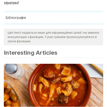
хвилин!
Бібліографія
Konsta, A., Dikeos, D., Bonakis, A., Economou, N., Chrousos, G.,
Цей текст надається лише для інформаційних цілей і не замінює
& Darviri, C. (2013). Stress management techniques in primary
консультацію з фахівцем. У разі сумнівів проконсультуйтеся зі
insomnia: a randomized controlled trial. Sleep Medicine.
своїм фахівцем.
https://doi.org/10.1016/j.sleep.2013.11.405
Interesting Articles