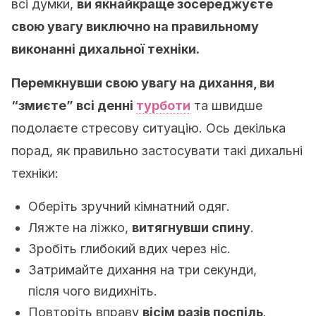
всі думки,
ви якнайкраще зосереджуєте
свою увагу виключно на правильному
виконанні дихальної техніки.
Перемкнувши свою увагу на дихання, ви
“змиєте” всі денні
турботи
та швидше
подолаєте стресову ситуацію. Ось декілька
порад, як правильно застосувати такі дихальні
техніки:
Оберіть зручний кімнатний одяг.
Ляжте на ліжко,
витягнувши спину
.
Зробіть глибокий вдих через ніс.
Затримайте дихання на три секунди,
після чого видихніть.
Повторіть вправу
вісім разів поспіль
.