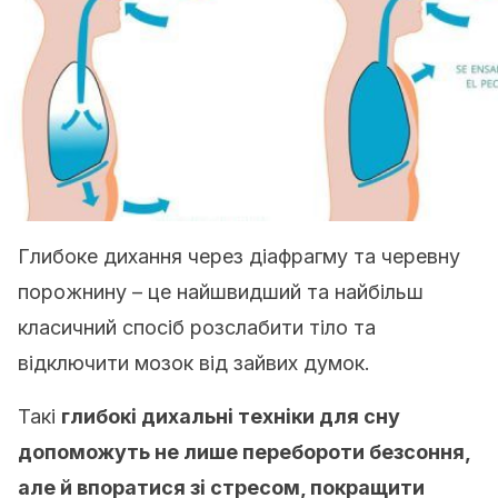
Глибоке дихання через діафрагму та черевну
порожнину – це найшвидший та найбільш
класичний спосіб розслабити тіло та
відключити мозок від зайвих думок.
Такі
глибокі дихальні техніки для сну
допоможуть не лише перебороти безсоння,
але й впоратися зі стресом, покращити