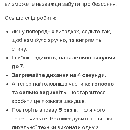
ви зможете назавжди забути про безсоння.
Ось що слід робити:
Як і у попередніх випадках, сядьте так,
щоб вам було зручно, та випряміть
спину.
Глибоко вдихніть,
паралельно рахуючи
до 7.
Затримайте дихання на 4 секунди
.
А тепер найголовніша частина:
голосно
та сильно видихніть
. Постарайтеся
зробити це якомога швидше.
Повторіть вправу
5 разів
, після чого
перепочиньте. Рекомендуємо після цієї
дихальної техніки виконати одну з