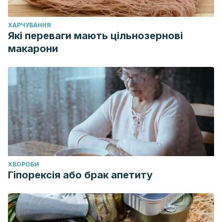
ХАРЧУВАННЯ
Які переваги мають цільнозернові
макарони
ХВОРОБИ
Гіпорексія або брак апетиту