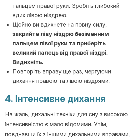
пальцем правої руки. Зробіть глибокий
вдих лівою ніздрею.
Щойно ви вдихнете на повну силу,
закрийте ліву ніздрю безіменним
пальцем лівої руки та приберіть
великий палець від правої ніздрі.
Видихніть.
Повторіть вправу ще раз, чергуючи
дихання правою та лівою ніздрями.
4. Інтенсивне дихання
На жаль, дихальні техніки для сну з високою
інтенсивністю є мало відомими. Утім,
поєднавши їх з іншими дихальними вправами,