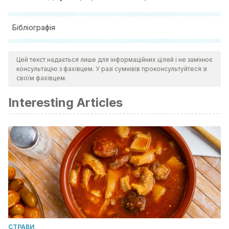
Бібліографія
Воловик Н.І. (2015). Сучасні програми оздоровчого
Цей текст надається лише для інформаційних цілей і не замінює
фітнесу.Національний педагогічний університет імені
консультацію з фахівцем. У разі сумнівів проконсультуйтеся зі
М.П.Драгоманова.
своїм фахівцем.
Кулик Н. А (2017). Фітнес в основі оздоровчої фізичної
Interesting Articles
культури. ІІІ Всеукраїнська науково-практична
конференція.
CТРАВИ