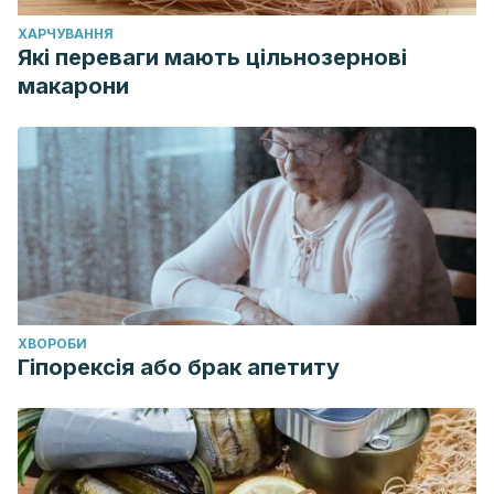
ХАРЧУВАННЯ
Які переваги мають цільнозернові
макарони
ХВОРОБИ
Гіпорексія або брак апетиту