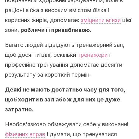
поєднанні зі здоровим харчуванням, коли в
раціоні є їжа з високим вмістом білка і
корисних жирів, допомагає
зміцнити м’язи
цієї
зони,
роблячи її привабливою
.
Багато людей відвідують тренажерний зал,
щоб досягти цілі, оскільки
тренажери
і
професійне тренування допомагає досягти
результату за короткий термін.
Деякі не мають достатньо часу для того,
щоб ходити в зал або ж для них це дуже
затратно
.
Необов’язково обмежувати себе у виконанні
фізичних вправ
і думати, що тренуватися