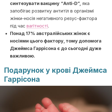
синтезувати вакцину
“Anti-D”,
яка
запобігає розвитку антитіл в організмі
жінки-носія негативного резус-фактора
під час
вагітності
.
Понад 17% австралійських жінок є
носіями цього фактору, тому допомога
Джеймса Гаррісона є до сьогодні дуже
важливою.
Подарунок у крові Джеймса
Гаррісона