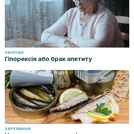
ХВОРОБИ
Гіпорексія або брак апетиту
ХАРЧУВАННЯ