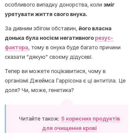
особливого випадку донорства, коли
зміг
урятувати життя свого внука.
За дивним збігом обставин,
його власна
донька була носієм негативного
резус-
фактора
, тому в онука буде багато причини
сказати “дякую” своєму дідусеві.
Тепер ви можете поцікавитися, чому в
організмі Джеймса Гаррісона є ці антитіла. Це
доля? Чи, може, генетика?
Читайте також:
5 корисних продуктів
для очищення крові