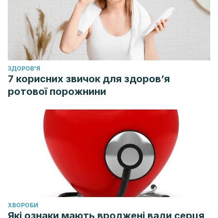
ЗДОРОВ'Я
7 корисних звичок для здоров’я
ротової порожнини
ХВОРОБИ
Які ознаки мають вроджені вади серця