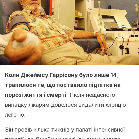
Коли Джеймсу Гаррісону було лише 14,
трапилося те, що поставило підлітка на
порозі життя і смерті
. Після нещасного
випадку лікарям довелося видалити хлопцю
легеню.
Він провів кілька тижнів у палаті інтенсивної