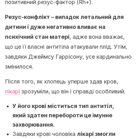
позитивний резус-фактор (Rh+).
Резус-конфлікт – випадок летальний для
дитини і дуже негативно вливає на
психічний стан матері
, адже вона вважає,
що це її власні антитіла атакували плід. Утім,
завдяки Джеймсу Гаррісону, усе кардинально
змінилося.
Після того, як хлопець уперше здав кров,
лікарі
зрозуміли, що він і справді особливий.
У його крові міститься тип антитіл,
який здатен перебороти це імунне
захворювання.
Завдяки крові чоловіка
лікарі змогли