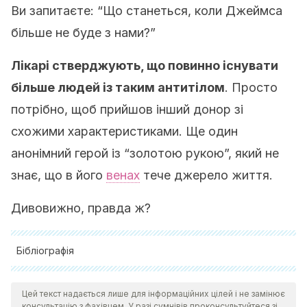
Ви запитаєте: “Що станеться, коли Джеймса
більше не буде з нами?”
Лікарі стверджують, що повинно існувати
більше людей із таким антитілом
. Просто
потрібно, щоб прийшов інший донор зі
схожими характеристиками. Ще один
анонімний герой із “золотою рукою”, який не
знає, що в його
венах
тече джерело життя.
Дивовижно, правда ж?
Бібліографія
Smits-Wintjens, V. E. H. J., Walther, F. J., & Lopriore, E.
Цей текст надається лише для інформаційних цілей і не замінює
(2008). Rhesus haemolytic disease of the newborn:
консультацію з фахівцем. У разі сумнівів проконсультуйтеся зі