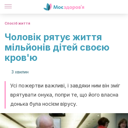
Спосіб життя
Чоловік рятує життя
мільйонів дітей своєю
кров'ю
3 хвилин
Усі пожертви важливі, і завдяки ним він зміг
врятувати онука, попри те, що його власна
донька була носієм вірусу.