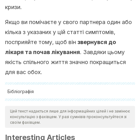
кризи.
Якщо ви помічаєте у свого партнера один або
кілька з указаних у цій статті симптомів,
посприяйте тому, щоб він
звернувся до
лікаря та почав лікування
. Завдяки цьому
якість спільного життя значно покращиться
для вас обох.
Бібліографія
Young, A. S., & Fristad, M. A. (2015). Bipolar Disorder. In
Цей текст надається лише для інформаційних цілей і не замінює
Encyclopedia of Mental Health: Second Edition.
консультацію з фахівцем. У разі сумнівів проконсультуйтеся зі
https://doi.org/10.1016/B978-0-12-397045-9.00002-1
своїм фахівцем.
Kara, N., & Einat, H. (2014). Bipolar disorder. In Behavioral
Interesting Articles
Genetics of the Mouse Volume II: Genetic Mouse Models of